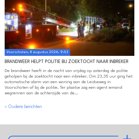
Voorschoten, 8 augustus 2026, 9:53
BRANDWEER HELPT POLITIE BIJ ZOEKTOCHT NAAR INBREKER
De brandweer heeft in de nacht van vrijdag op zaterdag de politie
geholpen bij de zoektocht naar een inbreker. Om 23.35 uur ging het
automatische alarm van een woning aan de Leidseweg in
Voorschoten af bij de politie. Ter plaatse zag een agent iemand
wegrennen aan de achterzijde van de...
« Oudere berichten