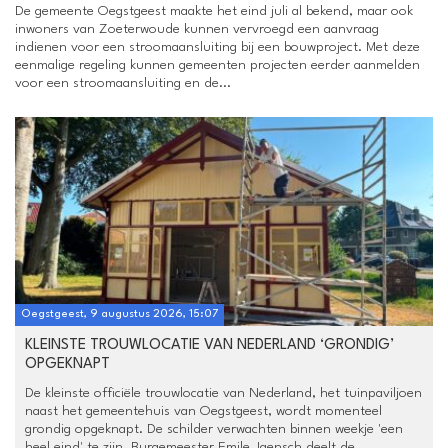
De gemeente Oegstgeest maakte het eind juli al bekend, maar ook
inwoners van Zoeterwoude kunnen vervroegd een aanvraag
indienen voor een stroomaansluiting bij een bouwproject. Met deze
eenmalige regeling kunnen gemeenten projecten eerder aanmelden
voor een stroomaansluiting en de...
Oegstgeest, 9 augustus 2026, 15:07
KLEINSTE TROUWLOCATIE VAN NEDERLAND ‘GRONDIG’
OPGEKNAPT
De kleinste officiële trouwlocatie van Nederland, het tuinpaviljoen
naast het gemeentehuis van Oegstgeest, wordt momenteel
grondig opgeknapt. De schilder verwachten binnen weekje 'een
heel eind' te zijn. Burgemeester Emile Jaensch deelt de