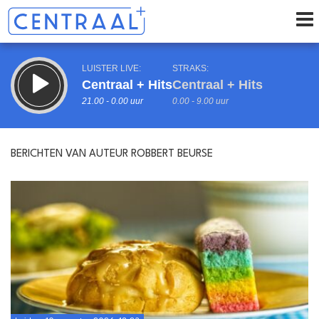
LUISTER LIVE:
STRAKS:
Centraal + Hits
Centraal + Hits
21.00 - 0.00 uur
0.00 - 9.00 uur
BERICHTEN VAN AUTEUR ROBBERT BEURSE
uur 1 van 0
Vorig uur
Volgend uur
Inklappen