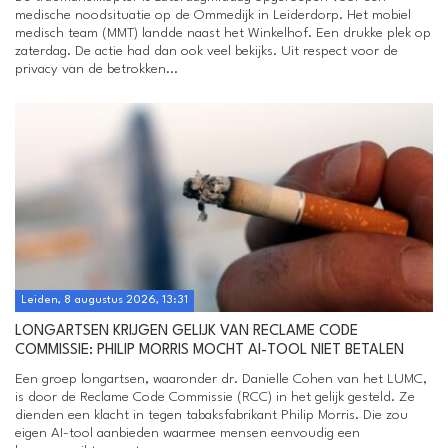
medische noodsituatie op de Ommedijk in Leiderdorp. Het mobiel
medisch team (MMT) landde naast het Winkelhof. Een drukke plek op
zaterdag. De actie had dan ook veel bekijks. Uit respect voor de
privacy van de betrokken...
Leiden, 8 augustus 2026, 13:31
LONGARTSEN KRIJGEN GELIJK VAN RECLAME CODE
COMMISSIE: PHILIP MORRIS MOCHT AI-TOOL NIET BETALEN
Een groep longartsen, waaronder dr. Danielle Cohen van het LUMC,
is door de Reclame Code Commissie (RCC) in het gelijk gesteld. Ze
dienden een klacht in tegen tabaksfabrikant Philip Morris. Die zou
eigen AI-tool aanbieden waarmee mensen eenvoudig een