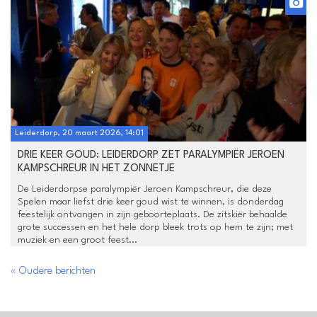
Leiderdorp, 20 maart 2026, 14:01
DRIE KEER GOUD: LEIDERDORP ZET PARALYMPIËR JEROEN
KAMPSCHREUR IN HET ZONNETJE
De Leiderdorpse paralympiër Jeroen Kampschreur, die deze
Spelen maar liefst drie keer goud wist te winnen, is donderdag
feestelijk ontvangen in zijn geboorteplaats. De zitskiër behaalde
grote successen en het hele dorp bleek trots op hem te zijn; met
muziek en een groot feest...
« Oudere berichten