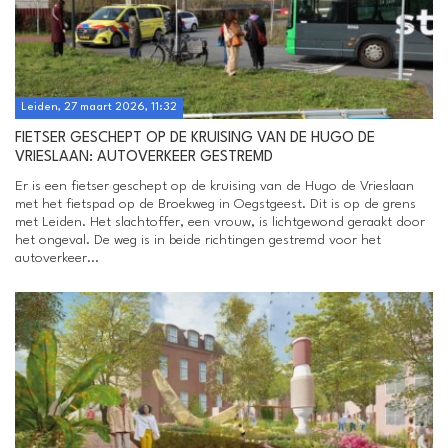
Leiden, 27 maart 2026, 11:32
FIETSER GESCHEPT OP DE KRUISING VAN DE HUGO DE
VRIESLAAN: AUTOVERKEER GESTREMD
Er is een fietser geschept op de kruising van de Hugo de Vrieslaan
met het fietspad op de Broekweg in Oegstgeest. Dit is op de grens
met Leiden. Het slachtoffer, een vrouw, is lichtgewond geraakt door
het ongeval. De weg is in beide richtingen gestremd voor het
autoverkeer...