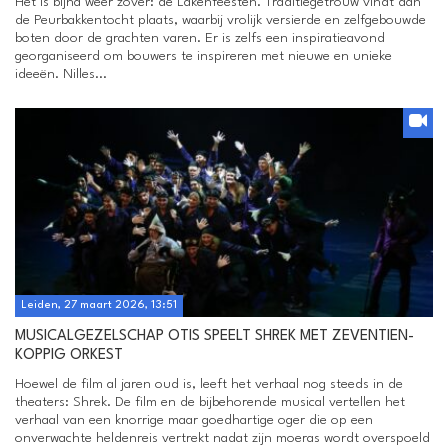
Het is bijna weer zover: de Lakenfeesten. Traditiegetrouw vindt dan
de Peurbakkentocht plaats, waarbij vrolijk versierde en zelfgebouwde
boten door de grachten varen. Er is zelfs een inspiratieavond
georganiseerd om bouwers te inspireren met nieuwe en unieke
ideeën. Nilles...
Leiden, 27 maart 2026, 13:51
MUSICALGEZELSCHAP OTIS SPEELT SHREK MET ZEVENTIEN-
KOPPIG ORKEST
Hoewel de film al jaren oud is, leeft het verhaal nog steeds in de
theaters: Shrek. De film en de bijbehorende musical vertellen het
verhaal van een knorrige maar goedhartige oger die op een
onverwachte heldenreis vertrekt nadat zijn moeras wordt overspoeld