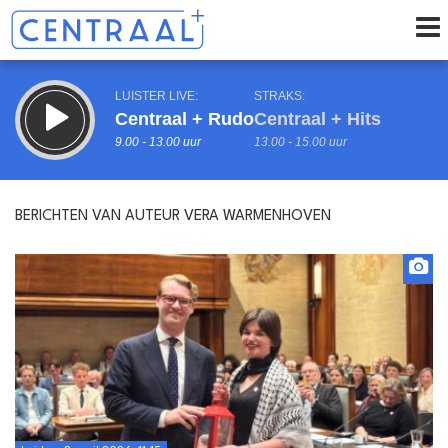
LUISTER LIVE:
STRAKS:
Centraal + Rudo
Centraal + Hits
9.00 - 13.00 uur
13.00 - 15.00 uur
BERICHTEN VAN AUTEUR VERA WARMENHOVEN
uur 1 van 0
Vorig uur
Volgend uur
Inklappen