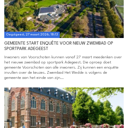
Oegstgeest, 27 maart 2026, 18:13
GEMEENTE START ENQUÊTE VOOR NIEUW ZWEMBAD OP
SPORTPARK ADEGEEST
Inwoners van Voorschoten kunnen vanaf 27 maart meedenken over
het nieuwe zwembad op sportpark Adegeest. Die oproep doet
gemeente Voorschoten aan alle inwoners. Zij kunnen een enquête
invullen over de keuzes. Zwembad Het Wedde is volgens de
gemeente aan het einde van zijn...