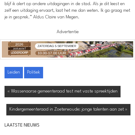
blijf ik alert op andere uitdagingen in de stad. Als je dit leest en
zelf een uitdaging ervaart, laat het me dan weten. Ik ga graag met
je in gesprek.” Aldus Claire van Megen.
Advertentie
Leiden
Politiek
« Wassenaarse gemeenteraad test met vaste spreektijden
Kindergemeenteraad in Zoeterwoude: jonge talenten aan zet »
LAATSTE NIEUWS