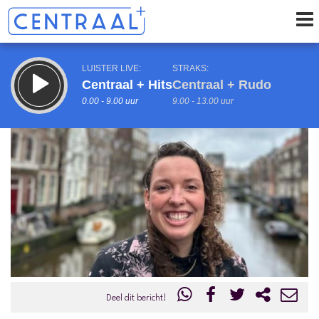
LUISTER LIVE:
STRAKS:
Centraal + Hits
Centraal + Rudo
0.00 - 9.00 uur
9.00 - 13.00 uur
uur 1 van 0
Vorig uur
Volgend uur
Inklappen
Deel dit bericht!