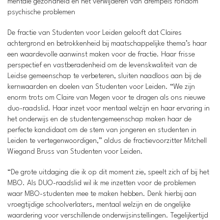
mentale gezondheid en het verwijderen van drempels rondom
psychische problemen
De fractie van Studenten voor Leiden gelooft dat Claires
achtergrond en betrokkenheid bij maatschappelijke thema’s haar
een waardevolle aanwinst maken voor de fractie. Haar frisse
perspectief en vastberadenheid om de levenskwaliteit van de
Leidse gemeenschap te verbeteren, sluiten naadloos aan bij de
kernwaarden en doelen van Studenten voor Leiden. “We zijn
enorm trots om Claire van Megen voor te dragen als ons nieuwe
duo-raadslid. Haar inzet voor mentaal welzijn en haar ervaring in
het onderwijs en de studentengemeenschap maken haar de
perfecte kandidaat om de stem van jongeren en studenten in
Leiden te vertegenwoordigen,” aldus de fractievoorzitter Mitchell
Wiegand Bruss van Studenten voor Leiden.
“De grote uitdaging die ik op dit moment zie, speelt zich af bij het
MBO. Als DUO-raadslid wil ik me inzetten voor de problemen
waar MBO-studenten mee te maken hebben. Denk hierbij aan
vroegtijdige schoolverlaters, mentaal welzijn en de ongelijke
waardering voor verschillende onderwijsinstellingen. Tegelijkertijd