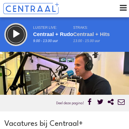
LUISTER LIVE:
STRAKS:
Centraal + Rudo
Centraal + Hits
9.00 - 13.00 uur
13.00 - 15.00 uur
uur 1 van 0
Vorig uur
Volgend uur
Inklappen
Deel deze pagina!
Vacatures bij Centraal+