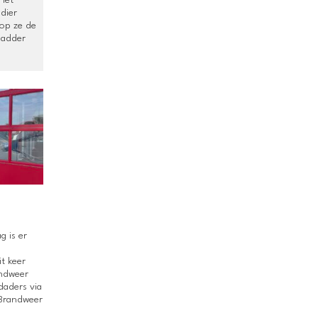
dier
rop ze de
ladder
g is er
t keer
andweer
daders via
 Brandweer