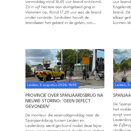
vanmiddag rond 14.45 uur brand ontstond.
uur brand
Zo'n vijf hectare aan duingebied ging in
Engelendaa
vlammen op. Rond 17.25 uur was de brand
brand. De
onder controle. Sindsdien houdt de
elkaar ge
brandweer het gebied in de gaten, om...
kunnen blu
Leiden, 5 augustus 2026, 14:55
Leiden, 5
PROVINCIE OVER SPANJAARDSBRUG NA
SPANJAA
NIEUWE STORING: ‘GEEN DEFECT
De Spanja
GEVONDEN’
het midda
zorgt voo
De monteur die woensdagmiddag naar de
Leiderdor
Spanjaardsbrug tussen Leiden en
de Zijlbr
Leiderdorp werd gestuurd nadat deze bijna
stadbusse
twee uur in storing stond, heeft geen defect