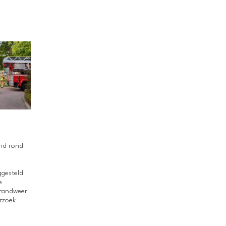
nd rond
n
ggesteld
e
brandweer
erzoek