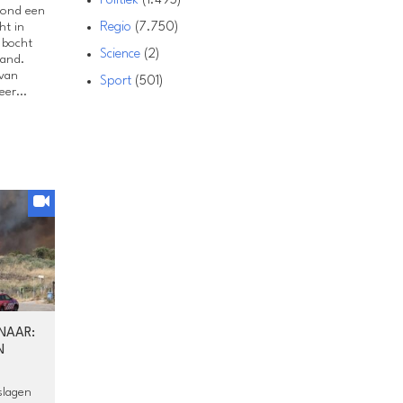
Politiek
(1.495)
vond een
ht in
Regio
(7.750)
 bocht
Science
(2)
pand.
 van
Sport
(501)
er...
NAAR:
N
slagen