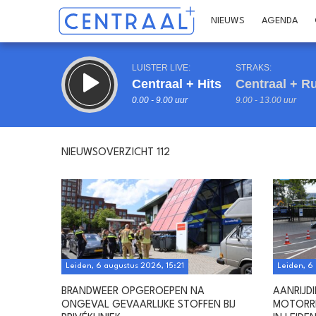
NIEUWS
AGENDA
LUISTER LIVE:
STRAKS:
Centraal + Hits
Centraal + R
0.00 - 9.00 uur
9.00 - 13.00 uur
NIEUWSOVERZICHT 112
Inklappen
Leiden, 6 augustus 2026, 15:21
Leiden, 6
BRANDWEER OPGEROEPEN NA
AANRIJD
ONGEVAL GEVAARLIJKE STOFFEN BIJ
MOTORRI