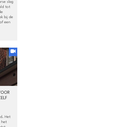
rse slag
ld tot
de
k bij de
af een
VOOR
ZELF
d. Het
 het
 Het