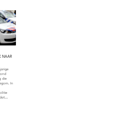
K NAAR
jarige
vond
 die
legom. In
litie
at...