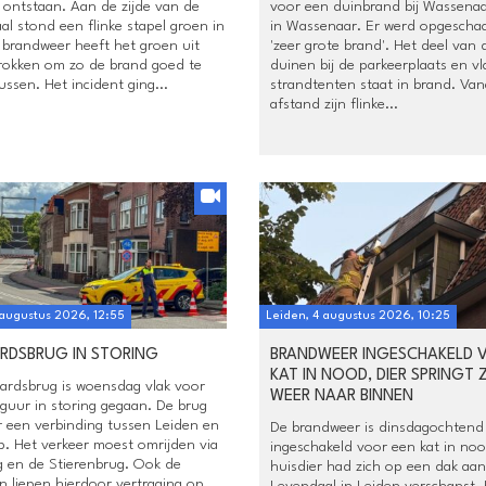
 ontstaan. Aan de zijde van de
voor een duinbrand bij Wassenaa
l stond een flinke stapel groen in
in Wassenaar. Er werd opgeschaa
 brandweer heeft het groen uit
'zeer grote brand'. Het deel van 
trokken om zo de brand goed te
duinen bij de parkeerplaats en vla
ssen. Het incident ging...
strandtenten staat in brand. Van
afstand zijn flinke...
 augustus 2026, 12:55
Leiden, 4 augustus 2026, 10:25
RDSBRUG IN STORING
BRANDWEER INGESCHAKELD 
KAT IN NOOD, DIER SPRINGT 
ardsbrug is woensdag vlak voor
WEER NAAR BINNEN
guur in storing gegaan. De brug
r een verbinding tussen Leiden en
De brandweer is dinsdagochtend
p. Het verkeer moest omrijden via
ingeschakeld voor een kat in noo
ug en de Stierenbrug. Ook de
huisdier had zich op een dak aan
n liepen hierdoor vertraging op.
Levendaal in Leiden verschanst.