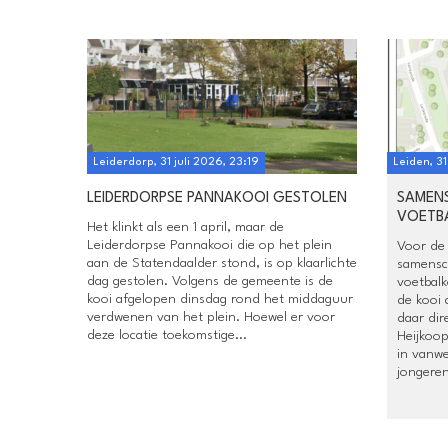
Leiderdorp, 31 juli 2026, 23:19
Leiden, 31
LEIDERDORPSE PANNAKOOI GESTOLEN
SAMEN
VOETB
Het klinkt als een 1 april, maar de
Leiderdorpse Pannakooi die op het plein
Voor de
aan de Statendaalder stond, is op klaarlichte
samensc
dag gestolen. Volgens de gemeente is de
voetbalk
kooi afgelopen dinsdag rond het middaguur
de kooi 
verdwenen van het plein. Hoewel er voor
daar di
deze locatie toekomstige...
Heijkoop
in vanw
jongeren