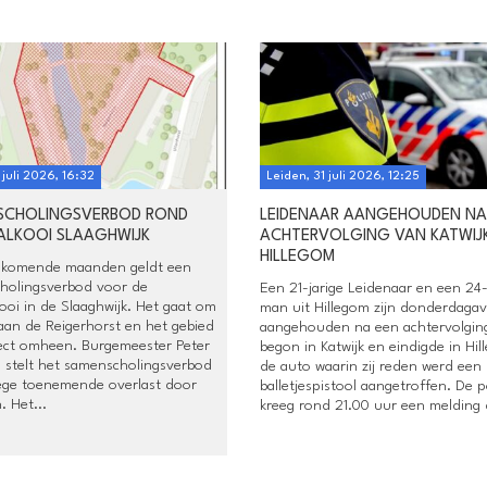
 juli 2026, 16:32
Leiden, 31 juli 2026, 12:25
SCHOLINGSVERBOD ROND
LEIDENAAR AANGEHOUDEN NA
ALKOOI SLAAGHWIJK
ACHTERVOLGING VAN KATWIJ
HILLEGOM
 komende maanden geldt een
holingsverbod voor de
Een 21-jarige Leidenaar en een 24-
ooi in de Slaaghwijk. Het gaat om
man uit Hillegom zijn donderdaga
aan de Reigerhorst en het gebied
aangehouden na een achtervolging
rect omheen. Burgemeester Peter
begon in Katwijk en eindigde in Hil
 stelt het samenscholingsverbod
de auto waarin zij reden werd een
ege toenemende overlast door
balletjespistool aangetroffen. De po
. Het...
kreeg rond 21.00 uur een melding d