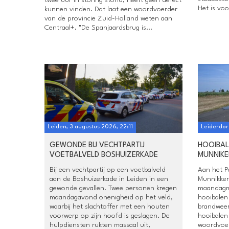
Het is voo
kunnen vinden. Dat laat een woordvoerder
van de provincie Zuid-Holland weten aan
Centraal+. "De Spanjaardsbrug is...
Leiden, 3 augustus 2026, 22:11
Leiderdor
GEWONDE BIJ VECHTPARTIJ
HOOIBAL
VOETBALVELD BOSHUIZERKADE
MUNNIKE
Bij een vechtpartij op een voetbalveld
Aan het P
aan de Boshuizerkade in Leiden in een
Munnikken
gewonde gevallen. Twee personen kregen
maandagm
maandagavond onenigheid op het veld,
hooibalen
waarbij het slachtoffer met een houten
brandwee
voorwerp op zijn hoofd is geslagen. De
hooibalen
hulpdiensten rukten massaal uit,
woordvoer