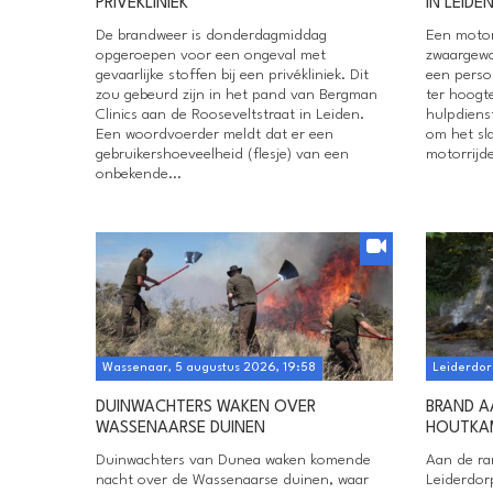
PRIVÉKLINIEK
IN LEIDE
De brandweer is donderdagmiddag
Een motor
opgeroepen voor een ongeval met
zwaargewo
gevaarlijke stoffen bij een privékliniek. Dit
een perso
zou gebeurd zijn in het pand van Bergman
ter hoogte
Clinics aan de Rooseveltstraat in Leiden.
hulpdiens
Een woordvoerder meldt dat er een
om het sl
gebruikershoeveelheid (flesje) van een
motorrijde
onbekende...
Wassenaar, 5 augustus 2026, 19:58
Leiderdor
DUINWACHTERS WAKEN OVER
BRAND A
WASSENAARSE DUINEN
HOUTKA
Duinwachters van Dunea waken komende
Aan de ra
nacht over de Wassenaarse duinen, waar
Leiderdor