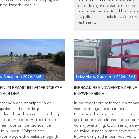
r de tweede keer in...
lukte de eigenaresse niet om het 
weer naar binnen te lokken, waa
hulpdienst inschakelde. Met een 
wist een...
p, 3 augustus 2026, 16:51
Leiderdorp, 2 augustus 2026, 13:41
EN IN BRAND IN LEIDERDORPSE
INBRAAK BRANDWEERKAZERNE
NPOLDER
RIJPWETERING
eter van der Voortpad in de
In de nacht van zaterdag op zonda
polder in Leiderdorp is
wederom ingebroken in een
iddag brand geweest. Een berg
Brandweerkazerne in onze regio, di
 stond in brand. Het kostte de
gaat het om een inbraak bij de br
r een uur om de brandende
van Rijpwetering. Ook hier zijn de 
 te blussen. Volgens een
de roldeur naar binnen gekomen.
der vlogen drie balen, mogelijk
Rijpwetering rijd in een deel van...