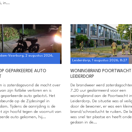
 in...
dam-Voorburg, 2 augustus 2026,
Leiderdorp, 1 augustus 2026, 8:27
 OP GEPARKEERDE AUTO
WONINGBRAND POORTWACHT
T
LEIDERDORP
n is zaterdagavond de macht over
De brandweer werd zaterdagochte
van zijn fatbike verloren en is
7.20 uur gealarmeerd voor een
 geparkeerde auto gebotst. Het
woningbrand aan de Poortwacht i
ebeurde op de Zijdesingel in
Leiderdorp. De situatie was al veili
am. Tijdens de aanrijding is de
door de bewoner, er was een klein
t zijn hoofd tegen de voorruit van
brand/schroeilucht te ruiken. De 
eerde auto gekomen, hij...
was snel ter plaatse en heeft ond
gedaan in de...