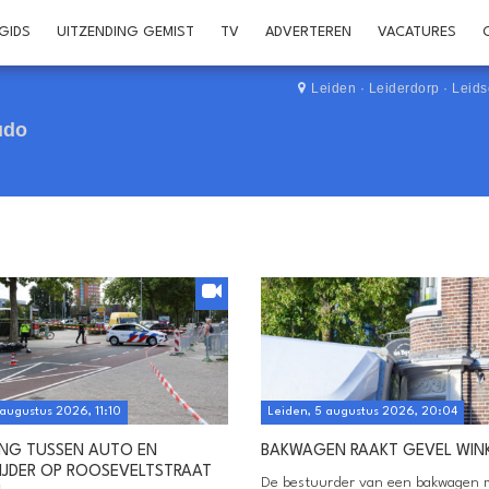
GIDS
UITZENDING GEMIST
TV
ADVERTEREN
VACATURES
Leiden
·
Leiderdorp
·
Leid
udo
 augustus 2026, 11:10
Leiden, 5 augustus 2026, 20:04
ING TUSSEN AUTO EN
BAKWAGEN RAAKT GEVEL WIN
JDER OP ROOSEVELTSTRAAT
De bestuurder van een bakwagen 