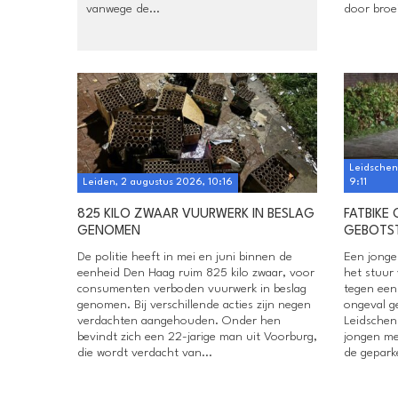
vanwege de...
door broei,
Leidschen
Leiden, 2 augustus 2026, 10:16
9:11
825 KILO ZWAAR VUURWERK IN BESLAG
FATBIKE
GENOMEN
GEBOTS
De politie heeft in mei en juni binnen de
Een jonge
eenheid Den Haag ruim 825 kilo zwaar, voor
het stuur 
consumenten verboden vuurwerk in beslag
tegen een
genomen. Bij verschillende acties zijn negen
ongeval g
verdachten aangehouden. Onder hen
Leidschend
bevindt zich een 22-jarige man uit Voorburg,
jongen me
die wordt verdacht van...
de gepark