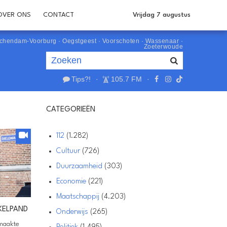
OVER ONS
CONTACT
Vrijdag 7 augustus
schendam-Voorburg
·
Oegstgeest
·
Voorschoten
·
Wassenaar
·
Zoeterwoude
Tips?!
·
105.7 FM
·
Je luistert nu naar
uur 1 van 0
CATEGORIEËN
«
Vorig uur
Volgend uur
»
112
(1.282)
Cultuur
(726)
Duurzaamheid
(303)
Economie
(221)
Maatschappij
(4.203)
KELPAND
Onderwijs
(265)
maakte