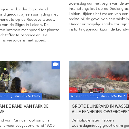
N
woensdag aan het begin van de a
inschattingsfout op de Doelengrac
rijder is donderdagochtend
Leiden, tijdens het maken van een
nd geraakt bij een aanrijding met
raakte hij de gevel van een winkel
nenauto op de Rooseveltstraat,
Omdat er mogelijk sprake zou zijn
 van de Sligro in Leiden. De
instortingsgevaar kwam de brandwe
ten kwamen met spoed ter plaatse
achtoffer te behandelen. De
r is vervolgens met spoed...
p, 5 augustus 2026, 19:39
Wassenaar, 5 augustus 2026, 15:17
AN DE RAND VAN PARK DE
GROTE DUINBRAND IN WASSE
MP
ALLE EENHEDEN OPGEROEPE
nd van Park de Houtkamp in
De hulpdiensten hebben
p is woensdagavond rond 19.05
woensdagmiddag groot alarm ge