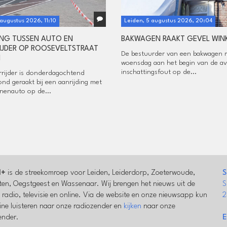
 augustus 2026, 11:10
Leiden, 5 augustus 2026, 20:04
ING TUSSEN AUTO EN
BAKWAGEN RAAKT GEVEL WIN
JDER OP ROOSEVELTSTRAAT
De bestuurder van een bakwagen 
N
woensdag aan het begin van de a
inschattingsfout op de...
rijder is donderdagochtend
nd geraakt bij een aanrijding met
nenauto op de...
l+
is de streekomroep voor Leiden, Leiderdorp, Zoeterwoude,
S
en, Oegstgeest en Wassenaar. Wij brengen het nieuws uit de
S
a radio, televisie en online. Via de website en onze nieuwsapp kun
2
line luisteren naar onze radiozender en
kijken
naar onze
zender.
E