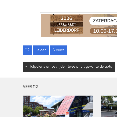
112
Leiden
Nieuws
« Hulpdiensten bevrijden tweetal uit gekantelde auto
MEER 112