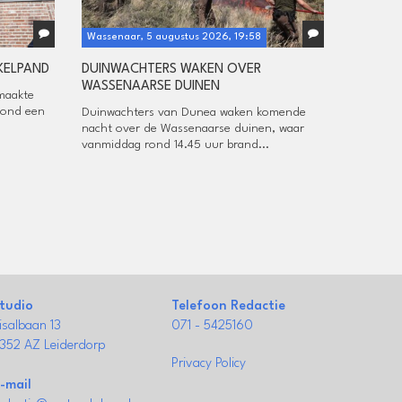
Wassenaar, 5 augustus 2026, 19:58
KELPAND
DUINWACHTERS WAKEN OVER
WASSENAARSE DUINEN
maakte
vond een
Duinwachters van Dunea waken komende
nacht over de Wassenaarse duinen, waar
vanmiddag rond 14.45 uur brand...
tudio
Telefoon Redactie
isalbaan 13
071 - 5425160
352 AZ Leiderdorp
Privacy Policy
-mail