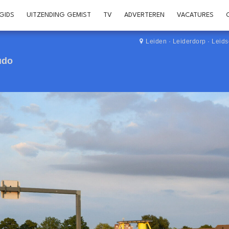
GIDS
UITZENDING GEMIST
TV
ADVERTEREN
VACATURES
Leiden
·
Leiderdorp
·
Leid
udo