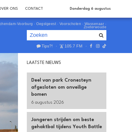
OVER ONS
CONTACT
Donderdag 6 augustus
schendam-Voorburg
·
Oegstgeest
·
Voorschoten
·
Wassenaar
·
Zoeterwoude
Tips?!
·
105.7 FM
·
Je luistert nu naar
uur 1 van 0
LAATSTE NIEUWS
«
Vorig uur
Volgend uur
»
Deel van park Cronesteyn
afgesloten om onveilige
bomen
6 augustus 2026
Jongeren strijden om beste
gehaktbal tijdens Youth Battle