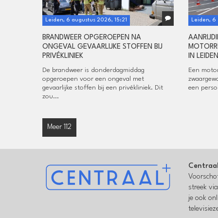
Leiden, 6 augustus 2026, 15:21
Leiden, 6
BRANDWEER OPGEROEPEN NA
AANRIJD
ONGEVAL GEVAARLIJKE STOFFEN BIJ
MOTORRI
PRIVÉKLINIEK
IN LEIDE
De brandweer is donderdagmiddag
Een motor
opgeroepen voor een ongeval met
zwaargewo
gevaarlijke stoffen bij een privékliniek. Dit
een perso
zou...
Meer 112
Centraa
Voorschot
streek vi
je ook on
televisie