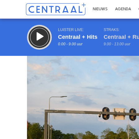
NIEUWS
AGENDA
LUISTER LIVE:
STRAKS:
Centraal + Hits
Centraal + R
0.00 - 9.00 uur
9.00 - 13.00 uur
Inklappen