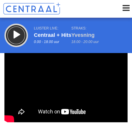
LUISTER LIVE:
STRAKS:
Centraal + Hits
Yvesning
0.00 - 18.00 uur
18.00 - 20.00 uur
uur 1 van 0
Vorig uur
Volgend uur
Inklappen