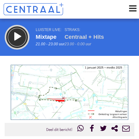
LUISTER LIVE:
STRAKS:
Mixtape
Centraal + Hits
21.00 - 23.00 uur
23.00 - 0.00 uur
uur 1 van 0
Vorig uur
Volgend uur
Inklappen
Deel dit bericht!