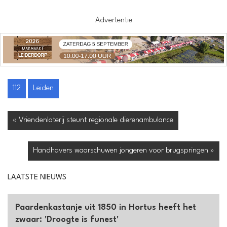
Advertentie
112
Leiden
« Vriendenloterij steunt regionale dierenambulance
Handhavers waarschuwen jongeren voor brugspringen »
LAATSTE NIEUWS
Paardenkastanje uit 1850 in Hortus heeft het
zwaar: 'Droogte is funest'