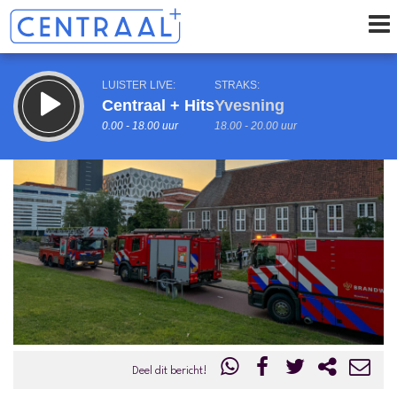
LUISTER LIVE:
STRAKS:
Centraal + Hits
Yvesning
0.00 - 18.00 uur
18.00 - 20.00 uur
uur 1 van 0
Vorig uur
Volgend uur
Inklappen
Deel dit bericht!