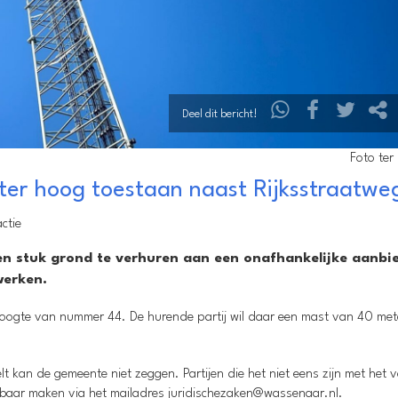
Deel dit bericht!
Foto ter 
er hoog toestaan naast Rijksstraatwe
ctie
 stuk grond te verhuren aan een onafhankelijke aanbi
werken.
 hoogte van nummer 44. De hurende partij wil daar een mast van 40 me
lt kan de gemeente niet zeggen. Partijen die het niet eens zijn met het
baar maken via het mailadres juridischezaken@wassenaar.nl.