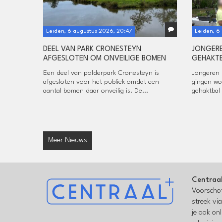
Leiden, 6 augustus 2026, 20:47
Leiden, 6
DEEL VAN PARK CRONESTEYN
JONGERE
AFGESLOTEN OM ONVEILIGE BOMEN
GEHAKTB
Een deel van polderpark Cronesteyn is
Jongeren u
afgesloten voor het publiek omdat een
gingen wo
aantal bomen daar onveilig is. De...
gehaktbal 
Meer Nieuws
Centraa
Voorschot
streek vi
je ook on