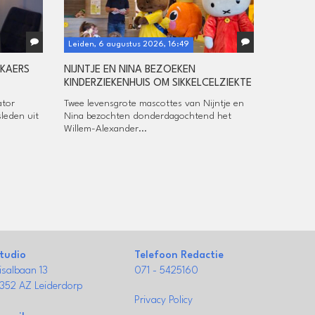
Leiden, 6 augustus 2026, 16:49
CKAERS
NIJNTJE EN NINA BEZOEKEN
KINDERZIEKENHUIS OM SIKKELCELZIEKTE
ator
Twee levensgrote mascottes van Nijntje en
sleden uit
Nina bezochten donderdagochtend het
Willem-Alexander...
tudio
Telefoon Redactie
isalbaan 13
071 - 5425160
352 AZ Leiderdorp
Privacy Policy