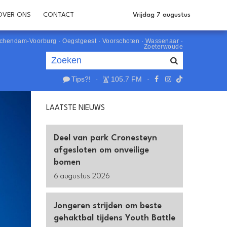
OVER ONS
CONTACT
Vrijdag 7 augustus
schendam-Voorburg
·
Oegstgeest
·
Voorschoten
·
Wassenaar
·
Zoeterwoude
Tips?!
·
105.7 FM
·
Je luistert nu naar
uur 1 van 0
LAATSTE NIEUWS
«
Vorig uur
Volgend uur
»
Deel van park Cronesteyn
afgesloten om onveilige
bomen
6 augustus 2026
Jongeren strijden om beste
gehaktbal tijdens Youth Battle