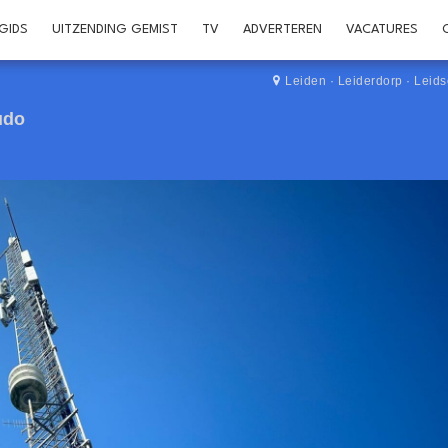
GIDS
UITZENDING GEMIST
TV
ADVERTEREN
VACATURES
Leiden
·
Leiderdorp
·
Leid
udo