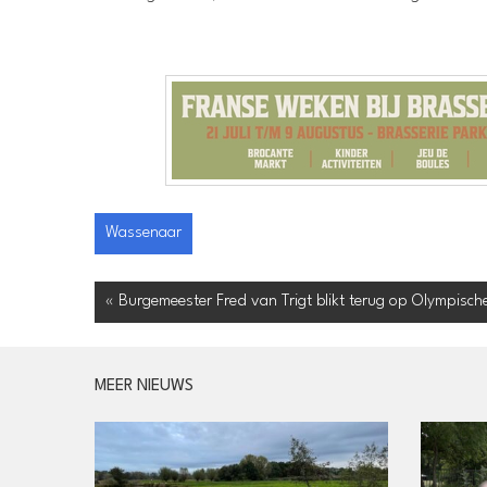
Wassenaar
« Burgemeester Fred van Trigt blikt terug op Olympisch
MEER NIEUWS