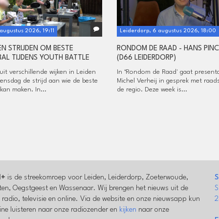
 augustus 2026, 19:11
Leiderdorp, 6 augustus 2026, 18:00
N STRIJDEN OM BESTE
RONDOM DE RAAD - HANS PIN
AL TIJDENS YOUTH BATTLE
(D66 LEIDERDORP)
it verschillende wijken in Leiden
In ‘Rondom de Raad' gaat present
ensdag de strijd aan wie de beste
Michel Verheij in gesprek met raad
kan maken. In...
de regio. Deze week is...
l+
is de streekomroep voor Leiden, Leiderdorp, Zoeterwoude,
S
en, Oegstgeest en Wassenaar. Wij brengen het nieuws uit de
S
a radio, televisie en online. Via de website en onze nieuwsapp kun
2
line luisteren naar onze radiozender en
kijken
naar onze