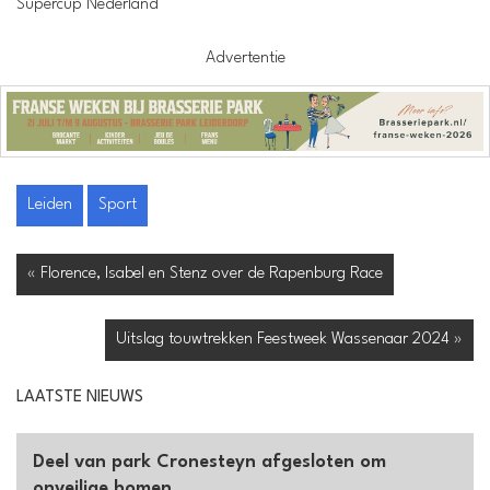
Supercup Nederland
Advertentie
Leiden
Sport
« Florence, Isabel en Stenz over de Rapenburg Race
Uitslag touwtrekken Feestweek Wassenaar 2024 »
LAATSTE NIEUWS
Deel van park Cronesteyn afgesloten om
onveilige bomen