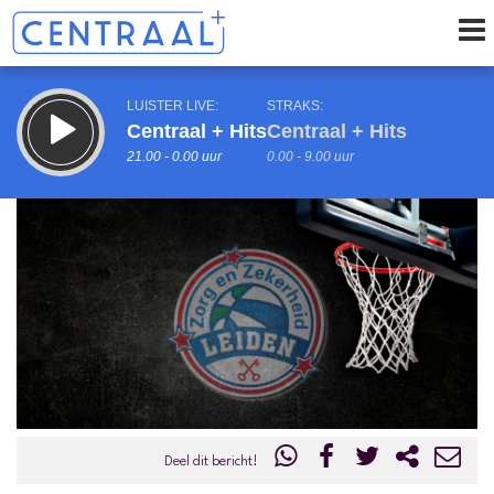
LUISTER LIVE:
STRAKS:
Centraal + Hits
Centraal + Hits
21.00 - 0.00 uur
0.00 - 9.00 uur
uur 1 van 0
Vorig uur
Volgend uur
Inklappen
Deel dit bericht!