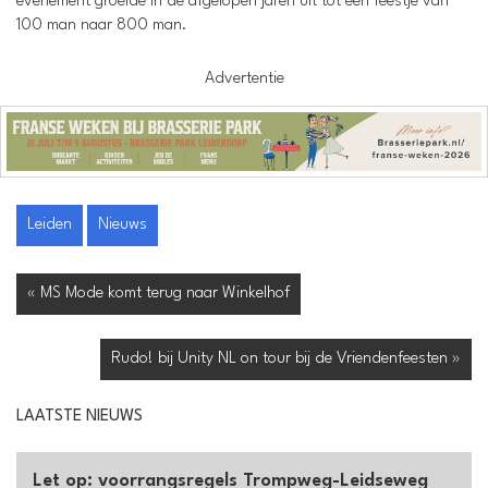
evenement groeide in de afgelopen jaren uit tot een feestje van
100 man naar 800 man.
Advertentie
Leiden
Nieuws
« MS Mode komt terug naar Winkelhof
Rudo! bij Unity NL on tour bij de Vriendenfeesten »
LAATSTE NIEUWS
Let op: voorrangsregels Trompweg-Leidseweg