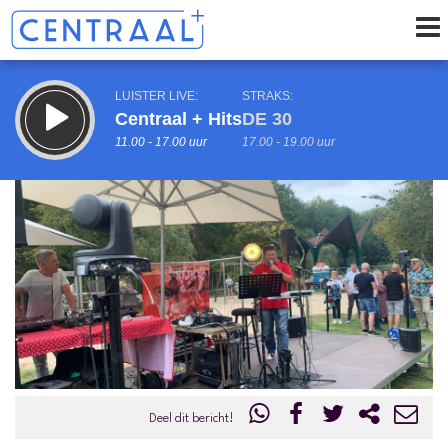
LUISTER LIVE:
STRAKS:
Centraal + Hits
DE 30
11.00 - 17.00 uur
17.00 - 19.00 uur
uur 1 van 0
Vorig uur
Volgend uur
Inklappen
Deel dit bericht!