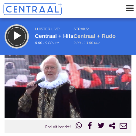
LUISTER LIVE:
STRAKS:
Centraal + Hits
Centraal + Rudo
0.00 - 9.00 uur
9.00 - 13.00 uur
uur 1 van 0
Vorig uur
Volgend uur
Inklappen
Deel dit bericht!