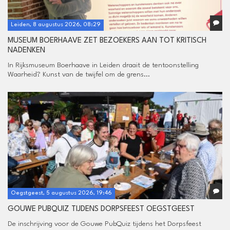
Leiden, 8 augustus 2026, 08:29
MUSEUM BOERHAAVE ZET BEZOEKERS AAN TOT KRITISCH
NADENKEN
In Rijksmuseum Boerhaave in Leiden draait de tentoonstelling
Waarheid? Kunst van de twijfel om de grens...
Oegstgeest, 5 augustus 2026, 19:46
GOUWE PUBQUIZ TIJDENS DORPSFEEST OEGSTGEEST
De inschrijving voor de Gouwe PubQuiz tijdens het Dorpsfeest