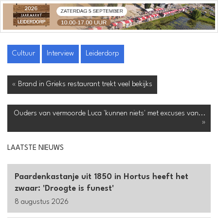
Cultuur
Interview
Leiderdorp
« Brand in Grieks restaurant trekt veel bekijks
Ouders van vermoorde Luca 'kunnen niets' met excuses van...
»
LAATSTE NIEUWS
Paardenkastanje uit 1850 in Hortus heeft het
zwaar: 'Droogte is funest'
8 augustus 2026