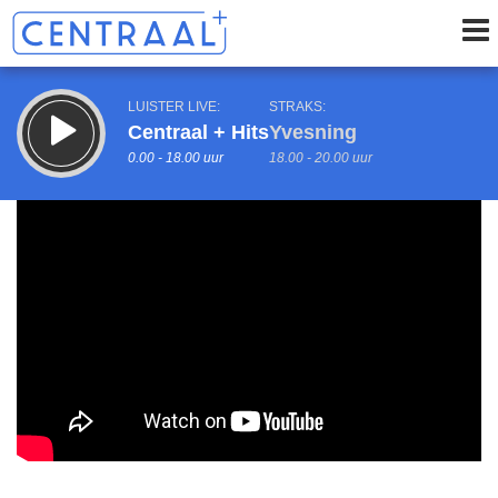
LUISTER LIVE:
STRAKS:
Centraal + Hits
Yvesning
0.00 - 18.00 uur
18.00 - 20.00 uur
uur 1 van 0
Vorig uur
Volgend uur
Inklappen