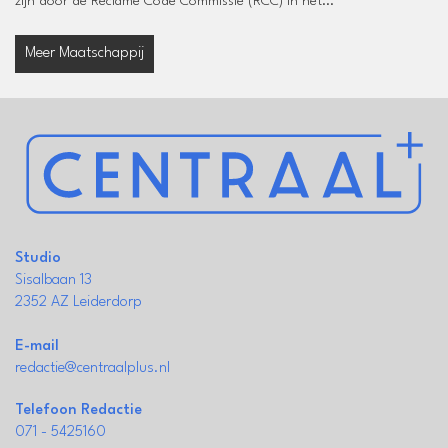
zijn door de Reclame Code Commissie (RCC) in het...
Meer Maatschappij
Studio
Sisalbaan 13
2352 AZ Leiderdorp
E-mail
redactie@centraalplus.nl
Telefoon Redactie
071 - 5425160