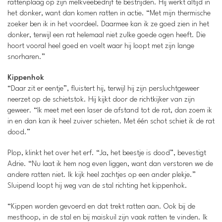
rattenplaag op zijn melkveebedrijf te bestrijden. Hij werkt altijd in
het donker, want dan komen ratten in actie. “Met mijn thermische
zoeker ben ik in het voordeel. Daarmee kan ik ze goed zien in het
donker, terwijl een rat helemaal niet zulke goede ogen heeft. Die
hoort vooral heel goed en voelt waar hij loopt met zijn lange
snorharen.”
Kippenhok
“Daar zit er eentje”, fluistert hij, terwijl hij zijn persluchtgeweer
neerzet op de schietstok. Hij kijkt door de richtkijker van zijn
geweer. “Ik meet met een laser de afstand tot de rat, dan zoem ik
in en dan kan ik heel zuiver schieten. Met één schot schiet ik de rat
dood.”
Plop, klinkt het over het erf. “Ja, het beestje is dood”, bevestigt
Adrie. “Nu laat ik hem nog even liggen, want dan verstoren we de
andere ratten niet. Ik kijk heel zachtjes op een ander plekje.”
Sluipend loopt hij weg van de stal richting het kippenhok.
“Kippen worden gevoerd en dat trekt ratten aan. Ook bij de
mesthoop, in de stal en bij maiskuil zijn vaak ratten te vinden. Ik