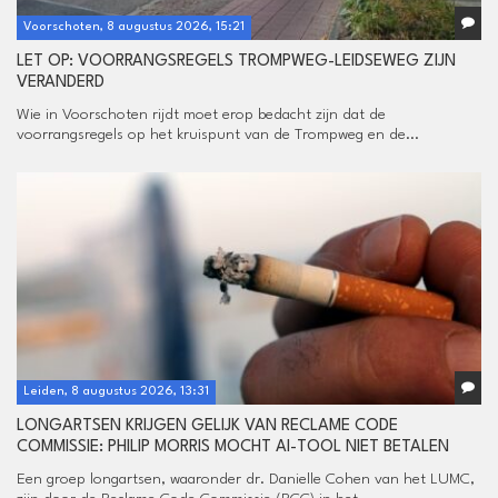
Voorschoten, 8 augustus 2026, 15:21
LET OP: VOORRANGSREGELS TROMPWEG-LEIDSEWEG ZIJN
VERANDERD
Wie in Voorschoten rijdt moet erop bedacht zijn dat de
voorrangsregels op het kruispunt van de Trompweg en de...
Leiden, 8 augustus 2026, 13:31
LONGARTSEN KRIJGEN GELIJK VAN RECLAME CODE
COMMISSIE: PHILIP MORRIS MOCHT AI-TOOL NIET BETALEN
Een groep longartsen, waaronder dr. Danielle Cohen van het LUMC,