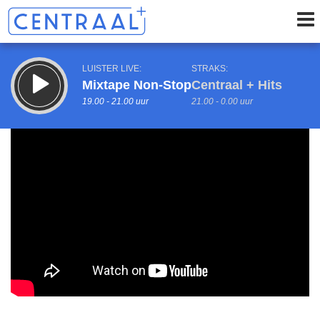
LUISTER LIVE:
STRAKS:
Mixtape Non-Stop
Centraal + Hits
19.00 - 21.00 uur
21.00 - 0.00 uur
uur 1 van 0
Vorig uur
Volgend uur
Inklappen