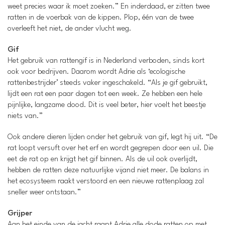
weet precies waar ik moet zoeken.” En inderdaad, er zitten twee
ratten in de voerbak van de kippen. Plop, één van de twee
overleeft het niet, de ander vlucht weg.
Gif
Het gebruik van rattengif is in Nederland verboden, sinds kort
ook voor bedrijven. Daarom wordt Adrie als ‘ecologische
rattenbestrijder’ steeds vaker ingeschakeld. “Als je gif gebruikt,
lijdt een rat een paar dagen tot een week. Ze hebben een hele
pijnlijke, langzame dood. Dit is veel beter, hier voelt het beestje
niets van.”
Ook andere dieren lijden onder het gebruik van gif, legt hij uit. “De
rat loopt versuft over het erf en wordt gegrepen door een uil. Die
eet de rat op en krijgt het gif binnen. Als de uil ook overlijdt,
hebben de ratten deze natuurlijke vijand niet meer. De balans in
het ecosysteem raakt verstoord en een nieuwe rattenplaag zal
sneller weer ontstaan.”
Grijper
Aan het einde van de jacht raapt Adrie alle dode ratten op met