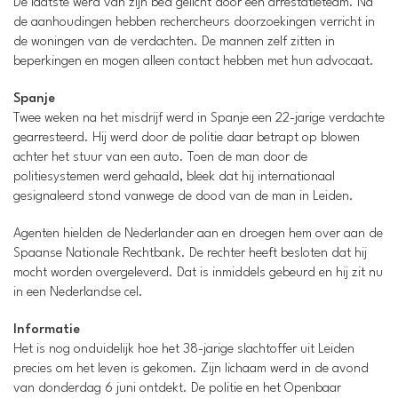
De laatste werd van zijn bed gelicht door een arrestatieteam. Na
de aanhoudingen hebben rechercheurs doorzoekingen verricht in
de woningen van de verdachten. De mannen zelf zitten in
beperkingen en mogen alleen contact hebben met hun advocaat.
Spanje
Twee weken na het misdrijf werd in Spanje een 22-jarige verdachte
gearresteerd. Hij werd door de politie daar betrapt op blowen
achter het stuur van een auto. Toen de man door de
politiesystemen werd gehaald, bleek dat hij internationaal
gesignaleerd stond vanwege de dood van de man in Leiden.
Agenten hielden de Nederlander aan en droegen hem over aan de
Spaanse Nationale Rechtbank. De rechter heeft besloten dat hij
mocht worden overgeleverd. Dat is inmiddels gebeurd en hij zit nu
in een Nederlandse cel.
Informatie
Het is nog onduidelijk hoe het 38-jarige slachtoffer uit Leiden
precies om het leven is gekomen. Zijn lichaam werd in de avond
van donderdag 6 juni ontdekt. De politie en het Openbaar