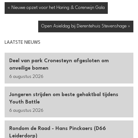
« Nieuwe opzet voor het Haring & Corenwijn Gala
Open Asieldag bij Dierentehuis Stevenshage »
LAATSTE NIEUWS
Deel van park Cronesteyn afgesloten om
onveilige bomen
6 augustus 2026
Jongeren strijden om beste gehaktbal tijdens
Youth Battle
6 augustus 2026
Rondom de Raad - Hans Pinckaers (D66
Leiderdorp)