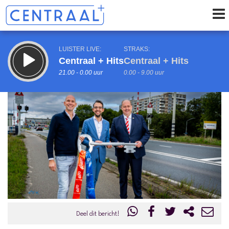
LUISTER LIVE:
STRAKS:
Centraal + Hits
Centraal + Hits
21.00 - 0.00 uur
0.00 - 9.00 uur
uur 1 van 0
Vorig uur
Volgend uur
Inklappen
Deel dit bericht!