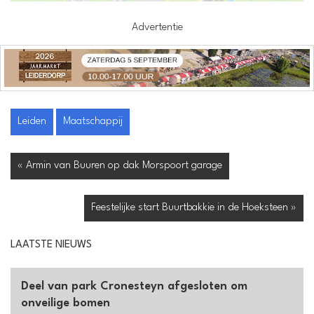
Advertentie
Leiden
Maatschappij
« Armin van Buuren op dak Morspoort garage
Feestelijke start Buurtbakkie in de Hoeksteen »
LAATSTE NIEUWS
Deel van park Cronesteyn afgesloten om
onveilige bomen