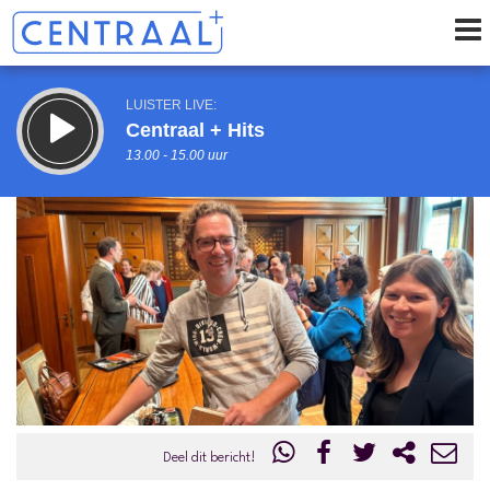
LUISTER LIVE:
Centraal + Hits
13.00 - 15.00 uur
STRAKS:
Centraal + De Middagshow
15.00 - 17.00 uur
uur 1 van 0
Vorig uur
Volgend uur
Inklappen
Deel dit bericht!