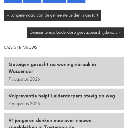
« Jongerenraad van de gemeente Leiden is gestart
Gemeentehuis Leiderdorp geëvacueerd tijdens... »
LAATSTE NIEUWS
Getuigen gezocht na woninginbraak in
Wassenaar
7 augustus 2026
Valpreventie helpt Leiderdorpers stevig op weg
7 augustus 2026
91 jongeren denken mee over nieuwe
speelplekken in Zoeterwoude