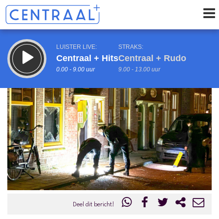
LUISTER LIVE:
STRAKS:
Centraal + Hits
Centraal + Rudo
0.00 - 9.00 uur
9.00 - 13.00 uur
uur 1 van 0
Vorig uur
Volgend uur
Inklappen
Deel dit bericht!