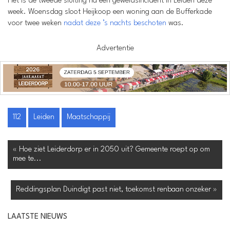
Het is de tweede sluiting na een geweldsincident in Leiden deze
week. Woensdag sloot Heijkoop een woning aan de Bufferkade
voor twee weken
nadat deze ’s nachts beschoten
was.
Advertentie
112
Leiden
Maatschappij
« Hoe ziet Leiderdorp er in 2050 uit? Gemeente roept op om
mee te...
Reddingsplan Duindigt past niet, toekomst renbaan onzeker »
LAATSTE NIEUWS