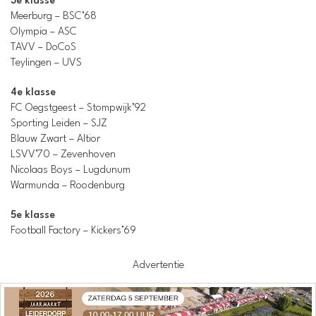
3e klasse
Meerburg – BSC’68
Olympia – ASC
TAVV – DoCoS
Teylingen – UVS
4e klasse
FC Oegstgeest – Stompwijk’92
Sporting Leiden – SJZ
Blauw Zwart – Altior
LSVV’70 – Zevenhoven
Nicolaas Boys – Lugdunum
Warmunda – Roodenburg
5e klasse
Football Factory – Kickers’69
Advertentie