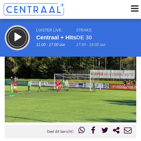
LUISTER LIVE:
STRAKS:
Centraal + Hits
DE 30
11.00 - 17.00 uur
17.00 - 19.00 uur
uur 1 van 0
Vorig uur
Volgend uur
Inklappen
Deel dit bericht!