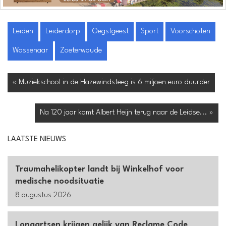
Leiden
Leiderdorp
Oegstgeest
Sport
Voorschoten
Wassenaar
Zoeterwoude
« Muziekschool in de Hazewindsteeg is 6 miljoen euro duurder
Na 120 jaar komt Albert Heijn terug naar de Leidse... »
LAATSTE NIEUWS
Traumahelikopter landt bij Winkelhof voor
medische noodsituatie
8 augustus 2026
Longartsen krijgen gelijk van Reclame Code