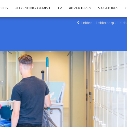
GIDS
UITZENDING GEMIST
TV
ADVERTEREN
VACATURES
Leiden
·
Leiderdorp
·
Leid