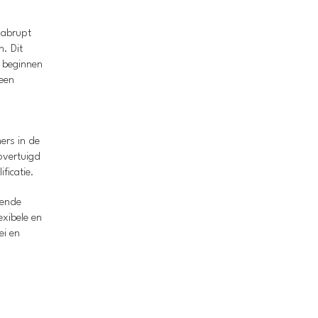
 abrupt
. Dit
n beginnen
 een
ers in de
overtuigd
ficatie.
lende
exibele en
ei en