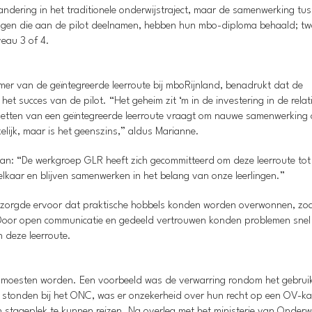
andering in het traditionele onderwijstraject, maar de samenwerking tu
lingen die aan de pilot deelnamen, hebben hun mbo-diploma behaald; t
eau 3 of 4.
er van de geïntegreerde leerroute bij mboRijnland, benadrukt dat de
et succes van de pilot. “Het geheim zit ‘m in de investering in de relat
pzetten van een geïntegreerde leerroute vraagt om nauwe samenwerking
elijk, maar is het geenszins,” aldus Marianne.
an: “De werkgroep GLR heeft zich gecommitteerd om deze leerroute tot
elkaar en blijven samenwerken in het belang van onze leerlingen.”
zorgde ervoor dat praktische hobbels konden worden overwonnen, zoa
. Door open communicatie en gedeeld vertrouwen konden problemen snel
n deze leerroute.
ost moesten worden. Een voorbeeld was de verwarring rondom het gebrui
n stonden bij het ONC, was er onzekerheid over hun recht op een OV-ka
n stageplek te kunnen reizen. Na overleg met het ministerie van Onderwi