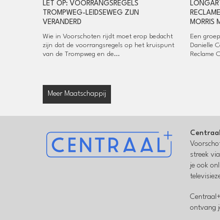
LET OP: VOORRANGSREGELS
LONGART
TROMPWEG-LEIDSEWEG ZIJN
RECLAME
VERANDERD
MORRIS 
Wie in Voorschoten rijdt moet erop bedacht
Een groep
zijn dat de voorrangsregels op het kruispunt
Danielle 
van de Trompweg en de...
Reclame C
Meer Maatschappij
Centraa
Voorschot
streek vi
je ook on
televisie
Centraal+
ontvang j