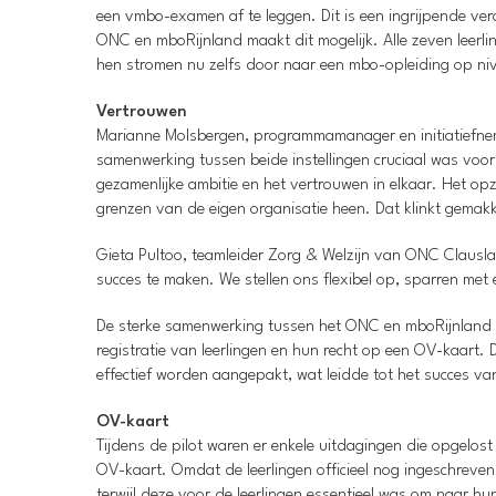
een vmbo-examen af te leggen. Dit is een ingrijpende ver
ONC en mboRijnland maakt dit mogelijk. Alle zeven leer
hen stromen nu zelfs door naar een mbo-opleiding op niv
Vertrouwen
Marianne Molsbergen, programmamanager en initiatiefnem
samenwerking tussen beide instellingen cruciaal was voor h
gezamenlijke ambitie en het vertrouwen in elkaar. Het o
grenzen van de eigen organisatie heen. Dat klinkt gemakk
Gieta Pultoo, teamleider Zorg & Welzijn van ONC Clausla
succes te maken. We stellen ons flexibel op, sparren met 
De sterke samenwerking tussen het ONC en mboRijnland 
registratie van leerlingen en hun recht op een OV-kaart
effectief worden aangepakt, wat leidde tot het succes va
OV-kaart
Tijdens de pilot waren er enkele uitdagingen die opgel
OV-kaart. Omdat de leerlingen officieel nog ingeschreve
terwijl deze voor de leerlingen essentieel was om naar hu