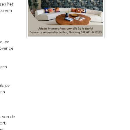
ssen het
wee van
ie, de
 over de
 een
ls de
 en
k van de
art,
js,