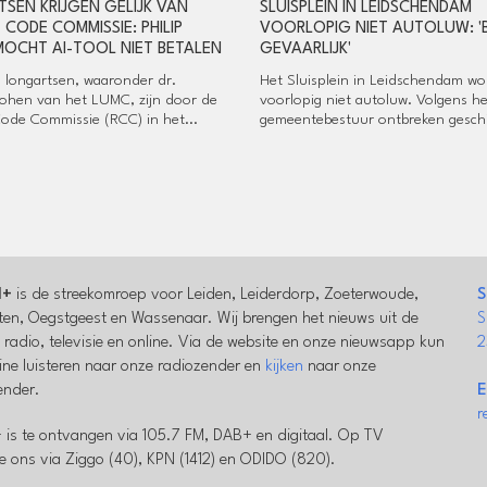
SEN KRIJGEN GELIJK VAN
SLUISPLEIN IN LEIDSCHENDAM
 CODE COMMISSIE: PHILIP
VOORLOPIG NIET AUTOLUW: '
MOCHT AI-TOOL NIET BETALEN
GEVAARLIJK'
 longartsen, waaronder dr.
Het Sluisplein in Leidschendam wo
Cohen van het LUMC, zijn door de
voorlopig niet autoluw. Volgens he
ode Commissie (RCC) in het...
gemeentebestuur ontbreken geschi
l+
is de streekomroep voor Leiden, Leiderdorp, Zoeterwoude,
S
en, Oegstgeest en Wassenaar. Wij brengen het nieuws uit de
S
a radio, televisie en online. Via de website en onze nieuwsapp kun
2
line luisteren naar onze radiozender en
kijken
naar onze
zender.
E
r
 is te ontvangen via 105.7 FM, DAB+ en digitaal. Op TV
e ons via Ziggo (40), KPN (1412) en ODIDO (820).