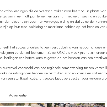
voor vmbo-leerlingen die de overstap maken naar het mbo. In plaats van
e tijd om in een half jaar te wennen aan hun nieuwe omgeving en vakken
 minder relevant zijn voor hun vervolgopleiding en dat ze eerder kunne
reid zijn op hun mbo-opleiding en meer kans hebben op het behalen van
, heeft het succes al geleid tot een verdubbeling van het aantal deelnem
mende jaren verder zal toenemen. Zowel ONC als mboRijnland zijn ervan 
eerlingen een betere kans te geven op het behalen van een startkwali
n succesvol voorbeeld van hoe regionale samenwerking tussen verschil
danks de uitdagingen hebben de betrokken scholen laten zien dat een fl
an een startkwalificatie. Dit succes biedt perspectief voor verdere gro
Advertentie