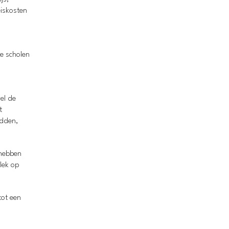
iskosten
e scholen
el de
t
adden,
 hebben
lek op
tot een