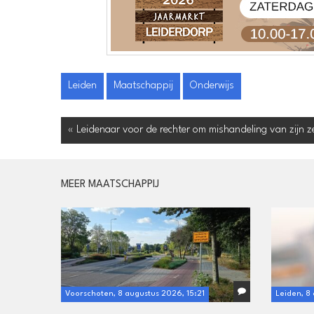
Leiden
Maatschappij
Onderwijs
« Leidenaar voor de rechter om mishandeling van zijn z
MEER MAATSCHAPPIJ
Voorschoten, 8 augustus 2026, 15:21
Leiden, 8