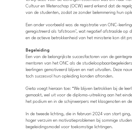
Cultuur en Wetenschap (OCW) werd erkend dat de regelge
van de studenten, zodat ze zonder belemmering hun opl
Een ander voorbeeld was de registratie van ONC-leerlinge
geregistreerd als ‘afstroom’, wat negatief afstraalde o
en de actieve betrokkenheid van het ministerie kon dit 
Begeleiding
Een van de belangrijkste succesfactoren van de geïntegreer
mentoren van het ONC als de studieloopbaanbegeleiders
leerlingen gemotiveerd blijven en niet uitvallen. Deze na
toch succesvol hun opleiding konden afronden.
Gieta voegt hieraan toe: “We blijven betrokken bij de lee
gemaakt, wel uit voor de diploma-uitreiking aan het ein
het podium en in de schijnwerpers met klasgenoten en d
In de tweede lichting, die in februari 2024 van start gi
hoger verzuim en motivatieproblemen bij sommige student
begeleidingsmodel voor toekomstige lichtingen.