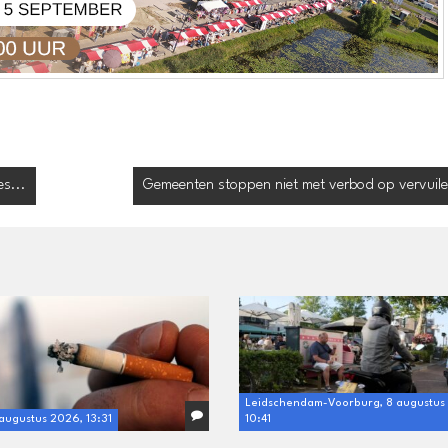
es...
Gemeenten stoppen niet met verbod op vervuile
Leidschendam-Voorburg, 8 augustus
 augustus 2026, 13:31
10:41