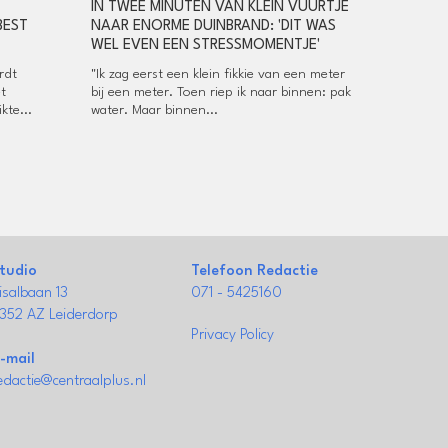
IN TWEE MINUTEN VAN KLEIN VUURTJE
BEST
NAAR ENORME DUINBRAND: 'DIT WAS
WEL EVEN EEN STRESSMOMENTJE'
rdt
"Ik zag eerst een klein fikkie van een meter
t
bij een meter. Toen riep ik naar binnen: pak
kte...
water. Maar binnen...
tudio
Telefoon Redactie
isalbaan 13
071 - 5425160
352 AZ Leiderdorp
Privacy Policy
-mail
edactie@centraalplus.nl