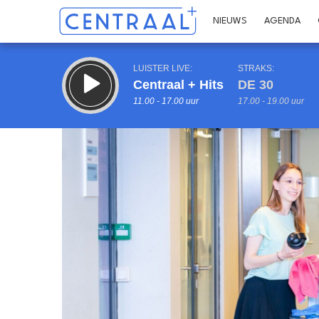
NIEUWS
AGENDA
LUISTER LIVE:
STRAKS:
Centraal + Hits
DE 30
11.00 - 17.00 uur
17.00 - 19.00 uur
Inklappen