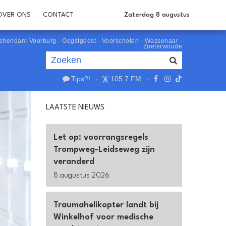
OVER ONS
CONTACT
Zaterdag 8 augustus
schendam-Voorburg
·
Oegstgeest
·
Voorschoten
·
Wassenaar
·
Zoeterwoude
Tips?!
·
105.7 FM
·
Je luistert nu naar
uur 1 van 0
LAATSTE NIEUWS
«
Vorig uur
Volgend uur
»
Let op: voorrangsregels
Trompweg-Leidseweg zijn
veranderd
8 augustus 2026
Traumahelikopter landt bij
Winkelhof voor medische