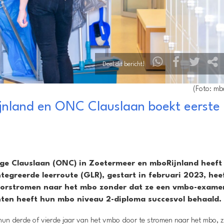
Deel dit bericht!
(Foto: mb
jnland en ONC Clauslaan boekt eerste
ge Clauslaan (ONC) in Zoetermeer en mboRijnland heeft
tegreerde leerroute (GLR), gestart in februari 2023, heef
doorstromen naar het mbo zonder dat ze een vmbo-exame
enten heeft hun mbo niveau 2-diploma succesvol behaald.
na hun derde of vierde jaar van het vmbo door te stromen naar het mbo, 