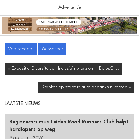
Advertentie
Maatschappij
Wassenaar
« Expositie 'Diversiteit en Inclusie' nu te zien in BplusC:...
Dronkenlap stapt in auto ondanks rijverbod »
LAATSTE NIEUWS
Beginnerscursus Leiden Road Runners Club helpt
hardlopers op weg
9 augustus 2026