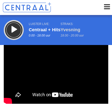
LUISTER LIVE:
STRAKS:
Centraal + Hits
Yvesning
0.00 - 18.00 uur
18.00 - 20.00 uur
uur 1 van 0
Vorig uur
Volgend uur
Inklappen