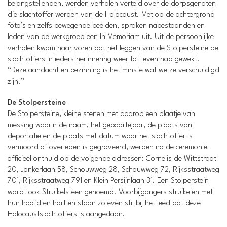
belangstellenden, werden verhalen verteld over de dorpsgenoten
die slachtoffer werden van de Holocaust. Met op de achtergrond
foto’s en zelfs bewegende beelden, spraken nabestaanden en
leden van de werkgroep een In Memoriam uit. Uit de persoonlijke
verhalen kwam naar voren dat het leggen van de Stolpersteine de
slachtoffers in ieders herinnering weer tot leven had gewekt.
“Deze aandacht en bezinning is het minste wat we ze verschuldigd
zijn.”
De Stolpersteine
De Stolpersteine, kleine stenen met daarop een plaatje van
messing waarin de naam, het geboortejaar, de plaats van
deportatie en de plaats met datum waar het slachtoffer is
vermoord of overleden is gegraveerd, werden na de ceremonie
officieel onthuld op de volgende adressen: Cornelis de Wittstraat
20, Jonkerlaan 58, Schouwweg 28, Schouwweg 72, Rijksstraatweg
701, Rijksstraatweg 791 en Klein Persijnlaan 31. Een Stolperstein
wordt ook Struikelsteen genoemd. Voorbijgangers struikelen met
hun hoofd en hart en staan zo even stil bij het leed dat deze
Holocaustslachtoffers is aangedaan.