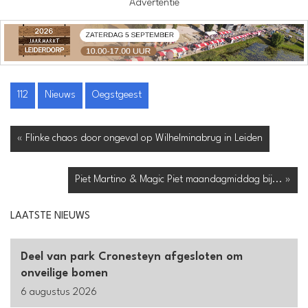
Advertentie
112
Nieuws
Oegstgeest
« Flinke chaos door ongeval op Wilhelminabrug in Leiden
Piet Martino & Magic Piet maandagmiddag bij... »
LAATSTE NIEUWS
Deel van park Cronesteyn afgesloten om
onveilige bomen
6 augustus 2026