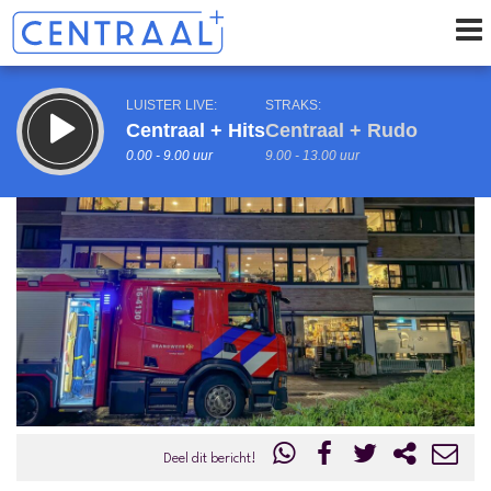
LUISTER LIVE:
STRAKS:
Centraal + Hits
Centraal + Rudo
0.00 - 9.00 uur
9.00 - 13.00 uur
uur 1 van 0
Vorig uur
Volgend uur
Inklappen
Deel dit bericht!