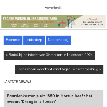
Advertentie
Economie
Leiderdorp
Maatschappij
« Rudo! bij de intocht van Sinterklaas in Leiderdorp 2024
Losgeslagen woonboot vaart tegen Leiderdorpsebrug »
LAATSTE NIEUWS
Paardenkastanje uit 1850 in Hortus heeft het
zwaar: 'Droogte is funest'