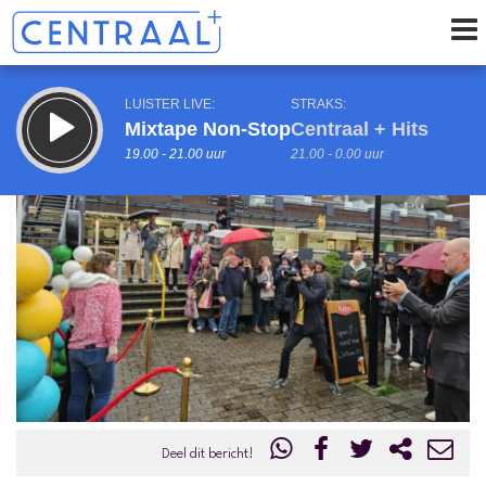
LUISTER LIVE:
STRAKS:
Mixtape Non-Stop
Centraal + Hits
19.00 - 21.00 uur
21.00 - 0.00 uur
uur 1 van 0
Vorig uur
Volgend uur
Inklappen
Deel dit bericht!