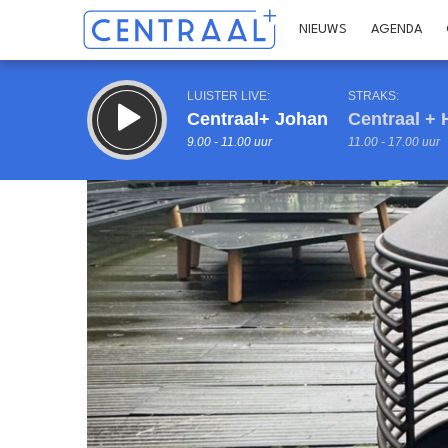
NIEUWS
AGENDA
LUISTER LIVE:
STRAKS:
Centraal+ Johan
Centraal + 
9.00 - 11.00 uur
11.00 - 17.00 uur
Inklappen