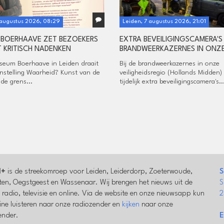
 augustus 2026, 08:29
Leiden, 7 augustus 2026, 21:01
BOERHAAVE ZET BEZOEKERS
EXTRA BEVEILIGINGSCAMERA'S 
 KRITISCH NADENKEN
BRANDWEERKAZERNES IN ONZE
useum Boerhaave in Leiden draait
Bij de brandweerkazernes in onze
nstelling Waarheid? Kunst van de
veiligheidsregio (Hollands Midden) 
 de grens...
tijdelijk extra beveiligingscamera's..
l+
is de streekomroep voor Leiden, Leiderdorp, Zoeterwoude,
S
en, Oegstgeest en Wassenaar. Wij brengen het nieuws uit de
S
a radio, televisie en online. Via de website en onze nieuwsapp kun
2
line luisteren naar onze radiozender en
kijken
naar onze
zender.
E