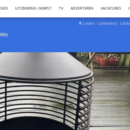
GIDS
UITZENDING GEMIST
TV
ADVERTEREN
VACATURES
Leiden
·
Leiderdorp
·
Leid
Hits