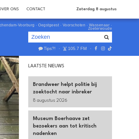
OVER ONS
CONTACT
Zaterdag 8 augustus
schendam-Voorburg
·
Oegstgeest
·
Voorschoten
·
Wassenaar
·
Zoeterwoude
Tips?!
·
105.7 FM
·
Je luistert nu naar
uur 1 van 0
LAATSTE NIEUWS
«
Vorig uur
Volgend uur
»
Brandweer helpt politie bij
zoektocht naar inbreker
8 augustus 2026
Museum Boerhaave zet
bezoekers aan tot kritisch
nadenken