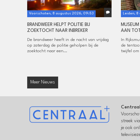
Voorschoten, 8 augustus 2026, 09:53
Leiden, 8
BRANDWEER HELPT POLITIE BIJ
MUSEUM 
ZOEKTOCHT NAAR INBREKER
AAN TOT
De brandweer heeft in de nacht van vrijdag
In Rijksm
op zaterdag de politie geholpen bij de
de tentoo
zoektocht naar een...
twijfel om
Meer Nieuws
Centraa
Voorschot
streek vi
je ook on
televisie