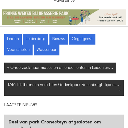
Advertentie
Leiden
Leiderdorp
Nieuws
Oegstgeest
Voorschoten
Wassenaar
« Onderzoek naar moties en amendementen in Leiden en...
1746 lichtbronnen verlichten Gedenkpark Rosenburgh tijdens...
»
LAATSTE NIEUWS
Deel van park Cronesteyn afgesloten om