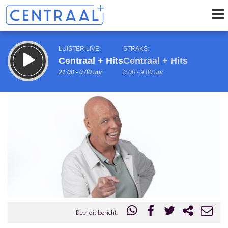
LUISTER LIVE:
STRAKS:
Centraal + Hits
Centraal + Hits
21.00 - 0.00 uur
0.00 - 9.00 uur
uur 1 van 0
Vorig uur
Volgend uur
Inklappen
Deel dit bericht!