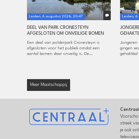
Leiden, 6 augustus 2026, 20:47
Leiden, 6
DEEL VAN PARK CRONESTEYN
JONGERE
AFGESLOTEN OM ONVEILIGE BOMEN
GEHAKTB
Een deel van polderpark Cronesteyn is
Jongeren u
afgesloten voor het publiek omdat een
gingen wo
aantal bomen daar onveilig is. De...
gehaktbal 
Meer Maatschappij
Centraa
Voorschot
streek vi
je ook on
televisie