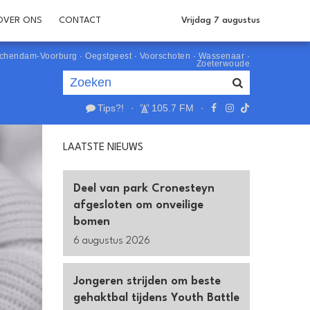
OVER ONS
CONTACT
Vrijdag 7 augustus
schendam-Voorburg
·
Oegstgeest
·
Voorschoten
·
Wassenaar
·
Zoeterwoude
Tips?!
·
105.7 FM
·
Je luistert nu naar
uur 1 van 0
LAATSTE NIEUWS
«
Vorig uur
Volgend uur
»
Deel van park Cronesteyn
afgesloten om onveilige
bomen
6 augustus 2026
Jongeren strijden om beste
gehaktbal tijdens Youth Battle