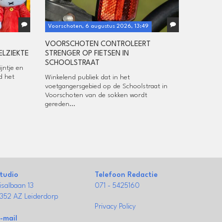
Voorschoten, 6 augustus 2026, 13:49
VOORSCHOTEN CONTROLEERT
ELZIEKTE
STRENGER OP FIETSEN IN
SCHOOLSTRAAT
jntje en
d het
Winkelend publiek dat in het
voetgangersgebied op de Schoolstraat in
Voorschoten van de sokken wordt
gereden...
tudio
Telefoon Redactie
isalbaan 13
071 - 5425160
352 AZ Leiderdorp
Privacy Policy
-mail