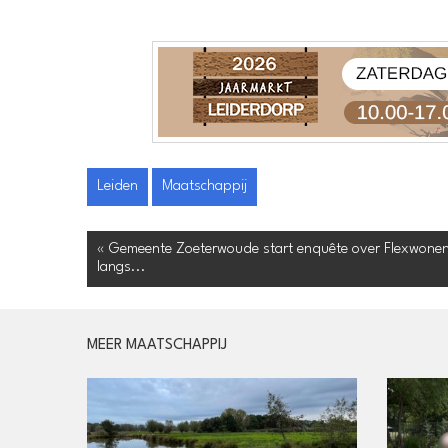
Leiden
Maatschappij
« Gemeente Zoeterwoude start enquête over Flexwone
langs...
MEER MAATSCHAPPIJ