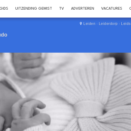
GIDS
UITZENDING GEMIST
TV
ADVERTEREN
VACATURES
Leiden
·
Leiderdorp
·
Leid
udo