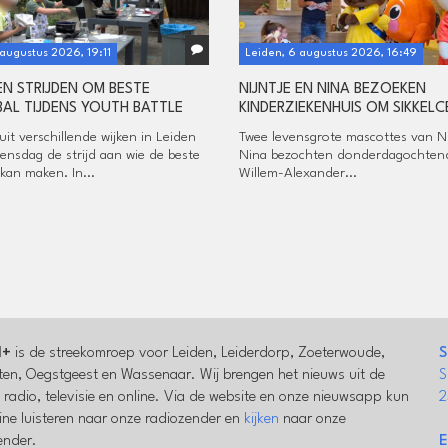
 augustus 2026, 19:11
Leiden, 6 augustus 2026, 16:49
N STRIJDEN OM BESTE
NIJNTJE EN NINA BEZOEKEN
AL TIJDENS YOUTH BATTLE
KINDERZIEKENHUIS OM SIKKELC
it verschillende wijken in Leiden
Twee levensgrote mascottes van Ni
ensdag de strijd aan wie de beste
Nina bezochten donderdagochten
kan maken. In...
Willem-Alexander...
l+
is de streekomroep voor Leiden, Leiderdorp, Zoeterwoude,
S
en, Oegstgeest en Wassenaar. Wij brengen het nieuws uit de
S
a radio, televisie en online. Via de website en onze nieuwsapp kun
2
line luisteren naar onze radiozender en
kijken
naar onze
zender.
E