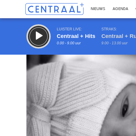
NIEUWS
AGENDA
LUISTER LIVE:
STRAKS:
Centraal + Hits
Centraal + R
0.00 - 9.00 uur
9.00 - 13.00 uur
Inklappen