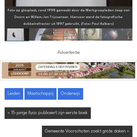
Foto op glasplaat, rond 1998 gemaakt door de Werkgroepleden Jaap van
Doorn en Willem-Jan Trijssenaar. Hiervoor werd de fotografische
dubbelrefractor uit 1897 gebruikt. (Foto: Paul Aalbers)
Advertentie
Leiden
Maatschappij
Onderwijs
« 15-jarige Ilyas publiceert zijn eerste boek
Gemeente Voorschoten zoekt grote daken »