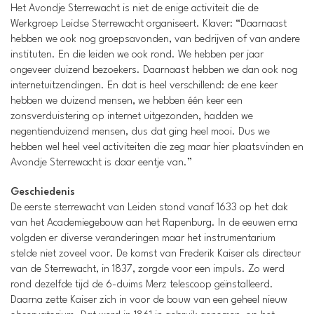
Het Avondje Sterrewacht is niet de enige activiteit die de
Werkgroep Leidse Sterrewacht organiseert. Klaver: “Daarnaast
hebben we ook nog groepsavonden, van bedrijven of van andere
instituten. En die leiden we ook rond. We hebben per jaar
ongeveer duizend bezoekers. Daarnaast hebben we dan ook nog
internetuitzendingen. En dat is heel verschillend: de ene keer
hebben we duizend mensen, we hebben één keer een
zonsverduistering op internet uitgezonden, hadden we
negentienduizend mensen, dus dat ging heel mooi. Dus we
hebben wel heel veel activiteiten die zeg maar hier plaatsvinden en
Avondje Sterrewacht is daar eentje van.”
Geschiedenis
De eerste sterrewacht van Leiden stond vanaf 1633 op het dak
van het Academiegebouw aan het Rapenburg. In de eeuwen erna
volgden er diverse veranderingen maar het instrumentarium
stelde niet zoveel voor. De komst van Frederik Kaiser als directeur
van de Sterrewacht, in 1837, zorgde voor een impuls. Zo werd
rond dezelfde tijd de 6-duims Merz telescoop geïnstalleerd.
Daarna zette Kaiser zich in voor de bouw van een geheel nieuw