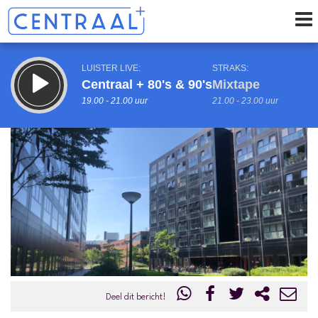
LUISTER LIVE:
STRAKS:
Centraal + 80's & 90's
Mixtape
19.00 - 21.00 uur
21.00 - 23.00 uur
uur 1 van 0
Vorig uur
Volgend uur
Inklappen
Deel dit bericht!