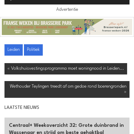
Advertentie
Leiden
Politiek
« Volkshuisvestingsprogramma moet woningnood in Leiden...
Wethouder Teylingen treedt af om gedoe rond boerengronden
»
LAATSTE NIEUWS
Centraal+ Weekoverzicht 32: Grote duinbrand in
Wassenaar en strijd om beste gehaktbal