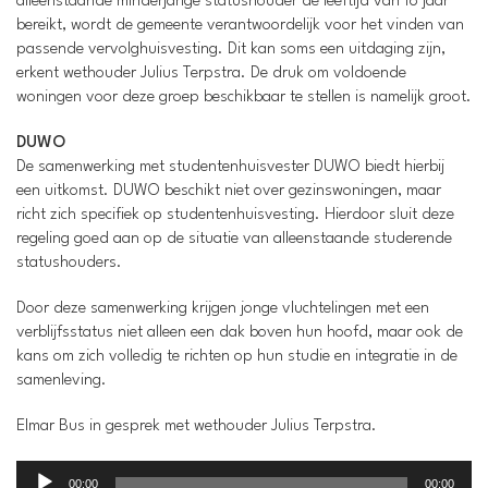
alleenstaande minderjarige statushouder de leeftijd van 18 jaar
bereikt, wordt de gemeente verantwoordelijk voor het vinden van
passende vervolghuisvesting. Dit kan soms een uitdaging zijn,
erkent wethouder Julius Terpstra. De druk om voldoende
woningen voor deze groep beschikbaar te stellen is namelijk groot.
DUWO
De samenwerking met studentenhuisvester DUWO biedt hierbij
een uitkomst. DUWO beschikt niet over gezinswoningen, maar
richt zich specifiek op studentenhuisvesting. Hierdoor sluit deze
regeling goed aan op de situatie van alleenstaande studerende
statushouders.
Door deze samenwerking krijgen jonge vluchtelingen met een
verblijfsstatus niet alleen een dak boven hun hoofd, maar ook de
kans om zich volledig te richten op hun studie en integratie in de
samenleving.
Elmar Bus in gesprek met wethouder Julius Terpstra.
Audiospeler
00:00
00:00