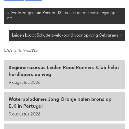
« Grote zorgen om Renata (13): politie roept Leidse regio op
om...
Leiden koopt Schuttersveld-pand voor opvang Oekraïners »
LAATSTE NIEUWS
Beginnerscursus Leiden Road Runners Club helpt
hardlopers op weg
9 augustus 2026
Waterpolodames Jong Oranje halen brons op
EJK in Portugal
9 augustus 2026