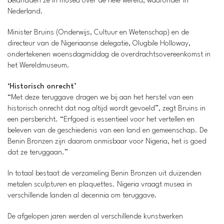
belandden ze in musea over de hele wereld, waaronder in
Nederland.
Minister Bruins (Onderwijs, Cultuur en Wetenschap) en de
directeur van de Nigeriaanse delegatie, Olugbile Holloway,
ondertekenen woensdagmiddag de overdrachtsovereenkomst in
het Wereldmuseum.
‘Historisch onrecht’
“Met deze teruggave dragen we bij aan het herstel van een
historisch onrecht dat nog altijd wordt gevoeld”, zegt Bruins in
een persbericht. “Erfgoed is essentieel voor het vertellen en
beleven van de geschiedenis van een land en gemeenschap. De
Benin Bronzen zijn daarom onmisbaar voor Nigeria, het is goed
dat ze teruggaan.”
In totaal bestaat de verzameling Benin Bronzen uit duizenden
metalen sculpturen en plaquettes. Nigeria vraagt musea in
verschillende landen al decennia om teruggave.
De afgelopen jaren werden al verschillende kunstwerken