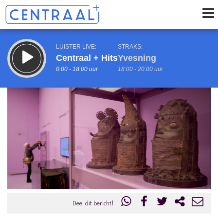
LUISTER LIVE:
STRAKS:
Centraal + Hits
Yvesning
0.00 - 18.00 uur
18.00 - 20.00 uur
uur 1 van 0
Vorig uur
Volgend uur
Inklappen
Deel dit bericht!