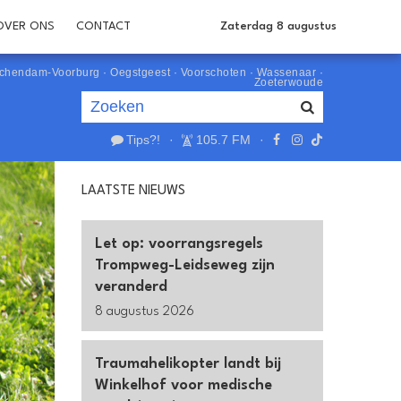
OVER ONS
CONTACT
Zaterdag 8 augustus
schendam-Voorburg
·
Oegstgeest
·
Voorschoten
·
Wassenaar
·
Zoeterwoude
Tips?!
·
105.7 FM
·
Je luistert nu naar
uur 1 van 0
LAATSTE NIEUWS
«
Vorig uur
Volgend uur
»
Let op: voorrangsregels
Trompweg-Leidseweg zijn
veranderd
8 augustus 2026
Traumahelikopter landt bij
Winkelhof voor medische