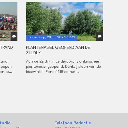
Leiderdorp, 28 juli 2026, 19:12
STRAND
PLANTENASIEL GEOPEND AAN DE
ZIJLDIJK
rand
Aan de Zijldijk in Leiderdorp is onlangs een
roepen
plantenasiel geopend. Dankzij steun van de
n te...
Ideewinkel, Fonds1818 en het...
tudio
Telefoon Redactie