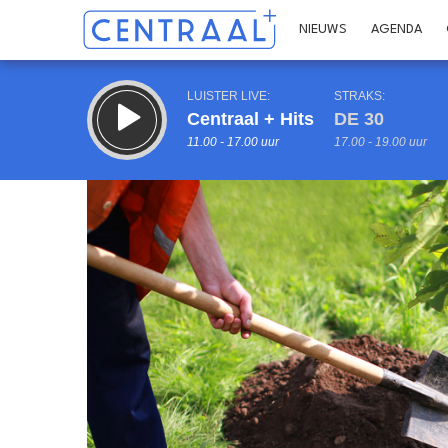
NIEUWS
AGENDA
LUISTER LIVE:
STRAKS:
Centraal + Hits
DE 30
11.00 - 17.00 uur
17.00 - 19.00 uur
Inklappen