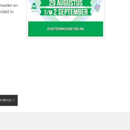
enwater en
iteit in
erdorp »