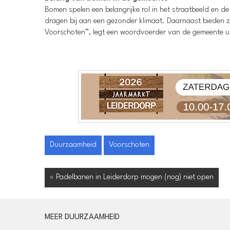
Bomen spelen een belangrijke rol in het straatbeeld en 
dragen bij aan een gezonder klimaat. Daarnaast bieden ze 
Voorschoten”, legt een woordvoerder van de gemeente ui
Duurzaamheid
Voorschoten
« Padelbanen in Leiderdorp mogen (nog) niet open
MEER DUURZAAMHEID