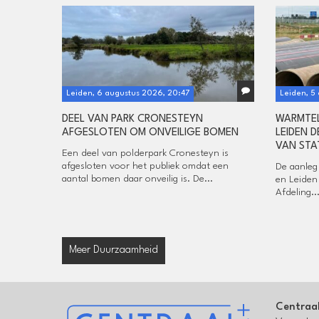
Leiden, 6 augustus 2026, 20:47
Leiden, 5
DEEL VAN PARK CRONESTEYN
WARMTEL
AFGESLOTEN OM ONVEILIGE BOMEN
LEIDEN D
VAN STA
Een deel van polderpark Cronesteyn is
afgesloten voor het publiek omdat een
De aanleg
aantal bomen daar onveilig is. De...
en Leiden
Afdeling..
Meer Duurzaamheid
Centraa