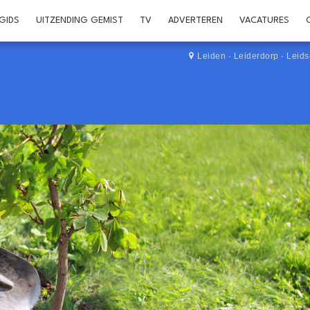
GIDS
UITZENDING GEMIST
TV
ADVERTEREN
VACATURES
Leiden
·
Leiderdorp
·
Leid