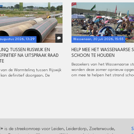
 augustus 2026, 13:29
Wassenaar, 30 juli 2026, 15:55
INQ TUSSEN RIJSWIJK EN
HELP MEE HET WASSENAARSE 
EFINITIEF NA UITSPRAAK RAAD
SCHOON TE HOUDEN
TE
Bezoekers van het Wassenaarse st
worden deze zomer opnieuw opge
 van de Warmtelinq tussen Rijswijk
om mee te helpen het strand schoo
 kan definitief doorgaan. De
.
l+
is de streekomroep voor Leiden, Leiderdorp, Zoeterwoude,
S