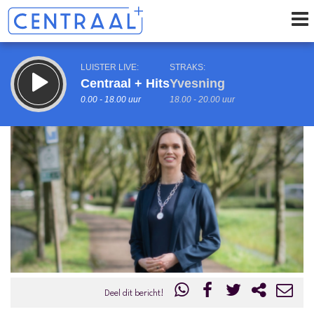
LUISTER LIVE:
STRAKS:
Centraal + Hits
Yvesning
0.00 - 18.00 uur
18.00 - 20.00 uur
uur 1 van 0
Vorig uur
Volgend uur
Inklappen
Deel dit bericht!