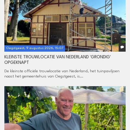
Oegstgeest, 9 augustus 2026, 15:07
KLEINSTE TROUWLOCATIE VAN NEDERLAND 'GRONDIG'
OPGEKNAPT
De kleinste officiële trouwlocatie van Nederland, het tuinpaviljoen
naast het gemeentehuis van Oegstgeest, is...