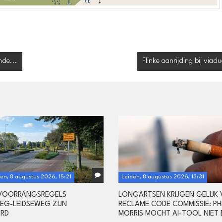
nde...
Flinke aanrijding bij viad
en, 8 augustus 2026, 15:21
Leiden, 8 augustus 2026, 13:31
 VOORRANGSREGELS
LONGARTSEN KRIJGEN GELIJK
G-LEIDSEWEG ZIJN
RECLAME CODE COMMISSIE: PHI
ERD
MORRIS MOCHT AI-TOOL NIET 