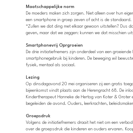
Maatschappelijke norm
De moeders maken zich zorgen. Niet alleen over hun eigen
een smartphone in groep zeven of acht is de standaard.
“Zullen we dat ding met elkaar gewoon uitstellen? Dus da
geven, maar dat we zeggen: kunnen we dat misschien uitst
Smartphonevrij Oprgroeien
De drie initiatiefnemers zijn onderdeel van een groeiende 
smartphonegebruik bij kinderen. De beweging wil bewust
fysiek, mentaal als sociaal.
Lezing
Op dinsdagavond 20 mei organiseren zij een gratis toegan
bijeenkomst vindt plaats aan de Herengracht 68. De inlo
Kindertherapeut Hanneke de Hertog van Koter & Groter e
begeleiden de avond. Ouders, leerkrachten, beleidsmake
Groepsdruk
Volgens de initiatiefnemers draait het niet om een verbo
over de groepsdruk die kinderen en ouders ervaren. Koo