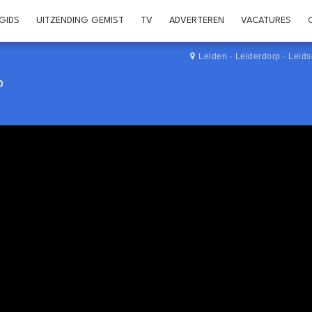
GIDS
UITZENDING GEMIST
TV
ADVERTEREN
VACATURES
Leiden
·
Leiderdorp
·
Leid
p