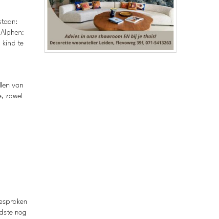
staan:
 Alphen:
 kind te
llen van
, zowel
gesproken
udste nog