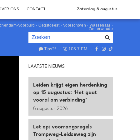
OVER ONS
CONTACT
Zaterdag 8 augustus
schendam-Voorburg
·
Oegstgeest
·
Voorschoten
·
Wassenaar
·
Zoeterwoude
Tips?!
·
105.7 FM
·
Je luistert nu naar
uur 1 van 0
LAATSTE NIEUWS
«
Vorig uur
Volgend uur
»
Leiden krijgt eigen herdenking
op 15 augustus: ‘Het gaat
vooral om verbinding’
8 augustus 2026
Let op: voorrangsregels
Trompweg-Leidseweg zijn