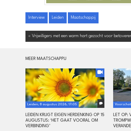
Interview
Leiden
Maatschappij
« Vrijwilligers met een warm hart gezocht voor betovere
MEER MAATSCHAPPIJ
Leiden, 8 augustus 2026, 17:05
Voorschot
LEIDEN KRIJGT EIGEN HERDENKING OP 15
LET OP:
AUGUSTUS: ‘HET GAAT VOORAL OM
TROMPWE
VERBINDING’
VERAND