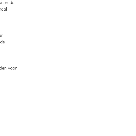
uiten de
maal
en
 de
lden voor