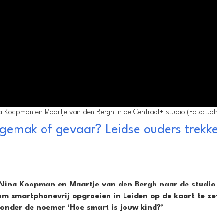
a Koopman en Maartje van den Bergh in de Centraal+ studio (Foto: Joh
gemak of gevaar? Leidse ouders trekk
 Nina Koopman en Maartje van den Bergh naar de studio
 om smartphonevrij opgroeien in Leiden op de kaart te ze
 onder de noemer ‘Hoe smart is jouw kind?’