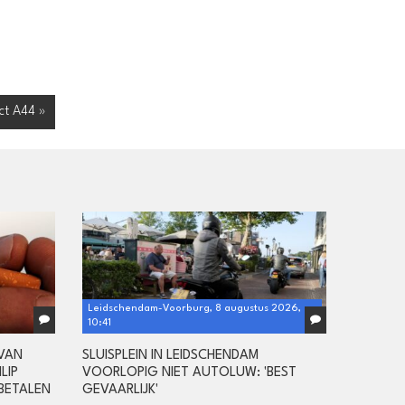
uct A44 »
Leidschendam-Voorburg, 8 augustus 2026,
10:41
 VAN
SLUISPLEIN IN LEIDSCHENDAM
LIP
VOORLOPIG NIET AUTOLUW: 'BEST
BETALEN
GEVAARLIJK'