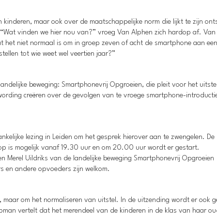
 kinderen, maar ook over de maatschappelijke norm die lijkt te zijn ont
 “Wat vinden we hier nou van?” vroeg Van Alphen zich hardop af. Van
t het niet normaal is om in groep zeven of acht de smartphone aan een
ellen tot wie weet wel veertien jaar?”
landelijke beweging: Smartphonevrij Opgroeien, die pleit voor het uitste
wording creëren over de gevolgen van te vroege smartphone-introductie
kelijke lezing in Leiden om het gesprek hierover aan te zwengelen. De
op is mogelijk vanaf 19.30 uur en om 20.00 uur wordt er gestart.
n Merel Uildriks van de landelijke beweging Smartphonevrij Opgroeien
rs en andere opvoeders zijn welkom.
d, maar om het normaliseren van uitstel. In de uitzending wordt er ook 
pman vertelt dat het merendeel van de kinderen in de klas van haar o