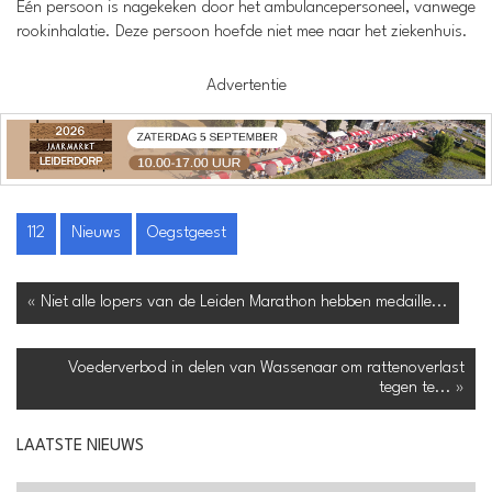
Één persoon is nagekeken door het ambulancepersoneel, vanwege
rookinhalatie. Deze persoon hoefde niet mee naar het ziekenhuis.
Advertentie
112
Nieuws
Oegstgeest
« Niet alle lopers van de Leiden Marathon hebben medaille...
Voederverbod in delen van Wassenaar om rattenoverlast
tegen te... »
LAATSTE NIEUWS