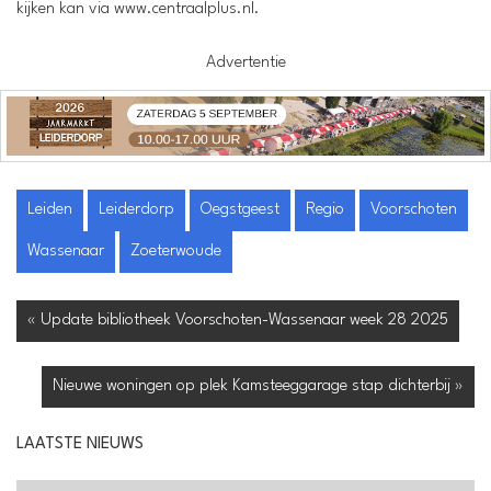
kijken kan via www.centraalplus.nl.
Advertentie
Leiden
Leiderdorp
Oegstgeest
Regio
Voorschoten
Wassenaar
Zoeterwoude
« Update bibliotheek Voorschoten-Wassenaar week 28 2025
Nieuwe woningen op plek Kamsteeggarage stap dichterbij »
LAATSTE NIEUWS