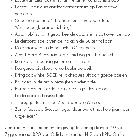
Lotte van Lieshout wint Familiekamer Kunstprijs 2025
Eerste unit nieuw asielzoekerscentrum op Paardenwei
geplaatst
Geparkeerde auto’s branden uit in Voorschoten:
‘Vermoedelijk brandstichting’
Automobilist ramt geparkeerde auto’s en slaat over de kop
Leiderdorp zoekt verkoeling aan de Buitenhoflaan
Meer vrouwen in de politiek in Oegstgeest
Albert Heijn Breestraat ontruimd wegens brandlucht
Keti Koti: herdenkingsmoment in Leiden
Koe gered uit sloot na verkoelende duik
Kringloopwinkel SOEK reikt cheques uit aan goede doelen
Bruggen in de regio bezwijken onder hitte
Burgemeester Tjarda Struik geeft gastlessen op
Leiderdorpse basisscholen
11-Bruggentocht in de Zoeterwoudse Weipoort
Zomerfeest op Swetterhage: ‘daar wordt het hele jaar naar
uitgekeken’
Centraal + is in Leiden en omgeving te zien op kanaal 40 van
Ziggo, kanaal 820 van Odido en kanaal 1412 van KPN. Online