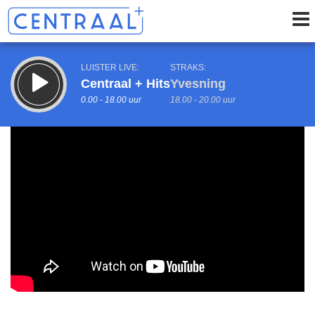
LUISTER LIVE:
STRAKS:
Centraal + Hits
Yvesning
0.00 - 18.00 uur
18.00 - 20.00 uur
uur 1 van 0
Vorig uur
Volgend uur
Inklappen