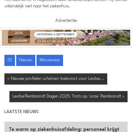
uiteindelijk niet naar het ziekenhuis.
Advertentie
112
Nieuws
Wassenaar
« Nieuwe profielen schetsen toekomst voor Leidse...
Leidse Rembrandt Dagen 2025: Trots op 'onze' Rembrandt »
LAATSTE NIEUWS
Te warm op ziekenhuisafdeling: personeel krijgt