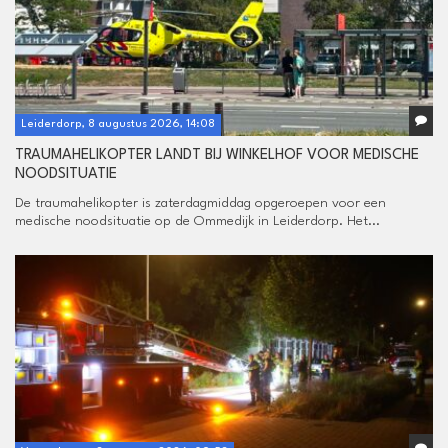
Leiderdorp, 8 augustus 2026, 14:08
TRAUMAHELIKOPTER LANDT BIJ WINKELHOF VOOR MEDISCHE
NOODSITUATIE
De traumahelikopter is zaterdagmiddag opgeroepen voor een
medische noodsituatie op de Ommedijk in Leiderdorp. Het...