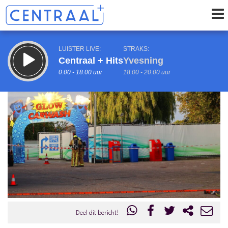
LUISTER LIVE:
STRAKS:
Centraal + Hits
Yvesning
0.00 - 18.00 uur
18.00 - 20.00 uur
uur 1 van 0
Vorig uur
Volgend uur
Inklappen
Deel dit bericht!