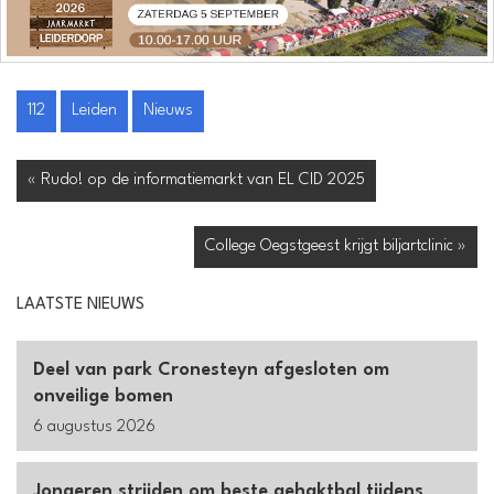
112
Leiden
Nieuws
« Rudo! op de informatiemarkt van EL CID 2025
College Oegstgeest krijgt biljartclinic »
LAATSTE NIEUWS
Deel van park Cronesteyn afgesloten om
onveilige bomen
6 augustus 2026
Jongeren strijden om beste gehaktbal tijdens