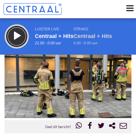
LUISTER LIVE:
STRAKS:
Centraal + Hits
Centraal + Hits
21.00 - 0.00 uur
0.00 - 9.00 uur
uur 1 van 0
Vorig uur
Volgend uur
Inklappen
Deel dit bericht!