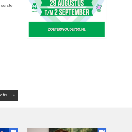
 eerste
tis... »