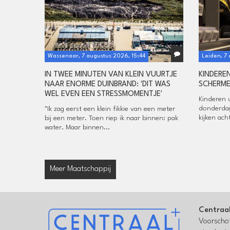
Wassenaar, 7 augustus 2026, 15:44
Leiden, 7
IN TWEE MINUTEN VAN KLEIN VUURTJE
KINDERE
NAAR ENORME DUINBRAND: 'DIT WAS
SCHERME
WEL EVEN EEN STRESSMOMENTJE'
Kinderen 
donderdag
"Ik zag eerst een klein fikkie van een meter
kijken ac
bij een meter. Toen riep ik naar binnen: pak
water. Maar binnen...
Meer Maatschappij
Centraa
Voorschot