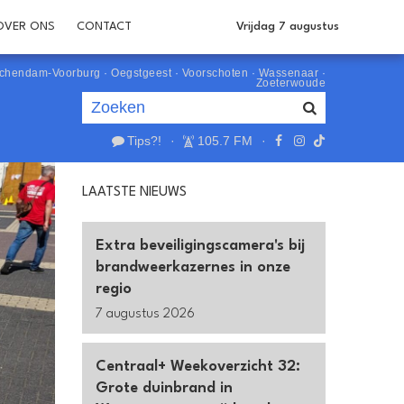
OVER ONS
CONTACT
Vrijdag 7 augustus
schendam-Voorburg
·
Oegstgeest
·
Voorschoten
·
Wassenaar
·
Zoeterwoude
Tips?!
·
105.7 FM
·
Je luistert nu naar
uur 1 van 0
LAATSTE NIEUWS
«
Vorig uur
Volgend uur
»
Extra beveiligingscamera's bij
brandweerkazernes in onze
regio
7 augustus 2026
Centraal+ Weekoverzicht 32:
Grote duinbrand in