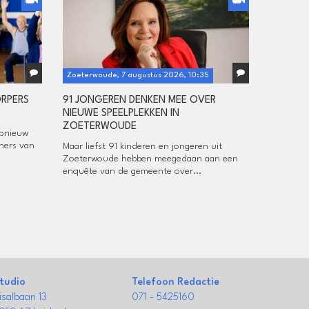
Zoeterwoude, 7 augustus 2026, 10:35
ORPERS
91 JONGEREN DENKEN MEE OVER
NIEUWE SPEELPLEKKEN IN
ZOETERWOUDE
opnieuw
ners van
Maar liefst 91 kinderen en jongeren uit
Zoeterwoude hebben meegedaan aan een
enquête van de gemeente over...
tudio
Telefoon Redactie
isalbaan 13
071 - 5425160