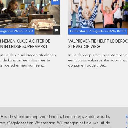
 augustus 2026, 13:20
Leiderdorp, 7 augustus 2026, 10:50
N NEMEN KIJKJE ACHTER DE
VALPREVENTIE HELPT LEIDERD
N IN LEIDSE SUPERMARKT
STEVIG OP WEG
uit Leiden Zuid kregen afgelopen
In Leiderdorp start in september 
 de kans om een dag mee te
een cursus valpreventie voor inwo
hter de schermen van een...
65 jaar en ouder. De...
l+
is de streekomroep voor Leiden, Leiderdorp, Zoeterwoude,
S
en, Oegstgeest en Wassenaar. Wij brengen het nieuws uit de
S