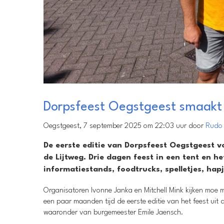
Dorpsfeest Oegstgeest smaakt
Oegstgeest, 7 september 2025 om 22:03 uur door
Rudo 
De eerste editie van Dorpsfeest Oegstgeest 
de Lijtweg. Drie dagen feest in een tent en h
informatiestands, foodtrucks, spelletjes, hap
Organisatoren Ivonne Janka en Mitchell Mink kijken moe m
een paar maanden tijd de eerste editie van het feest uit d
waaronder van burgemeester Emile Jaensch.