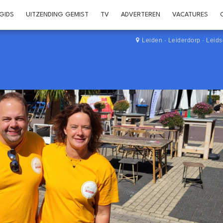
GIDS
UITZENDING GEMIST
TV
ADVERTEREN
VACATURES
Leiden
·
Leiderdorp
·
Leid