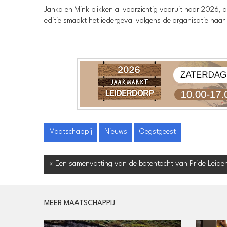
Janka en Mink blikken al voorzichtig vooruit naar 2026, a
editie smaakt het iedergeval volgens de organisatie naar
Maatschappij
Nieuws
Oegstgeest
« Een samenvatting van de botentocht van Pride Leide
MEER MAATSCHAPPIJ