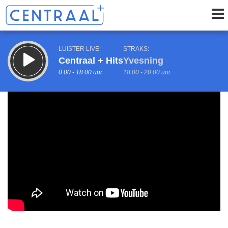
LUISTER LIVE:
STRAKS:
Centraal + Hits
Yvesning
0.00 - 18.00 uur
18.00 - 20.00 uur
uur 1 van 0
Vorig uur
Volgend uur
Inklappen