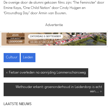
De overige door de alumni gekozen films zijn: ‘The Feminister’ door
Emine Kaya, ‘One Child Nation’ door Cindy Huijgen en
‘Groundhog Day’ door Armin van Buuren.
Advertentie
Cultuur
Leiden
« Fietser overleden na aanrijding Lammenschansweg
Wethouder erkent: groenonderhoud in Leiderdorp is echt
een... »
LAATSTE NIEUWS