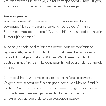
vrouwenrechten Emine Kaya, China-correspondent Cindy Huijgen,
dj Armin van Buuren en schrijver Jeroen Windmeijer.
Amores perros
Schrijver Jeroen Windmeijer vindt het bijzonder dat hij is
gevraagd: “Ik voel me erg vereerd. Ik hoorde dat Armin van
Buuren één van de anderen is”, vertelt hij. “Het is mooi om in zo’n
illuster rijtje te staan”.
Windmeijer heeft de film ‘Amores perros’ van de Mexicaanse
regisseur Alejandro González Iñárritu gekozen. Het was diens
debuutfilm, uitgebracht in 2000, en Windmeijer zag de film
destijds in het Kijkhuis in Leiden, waar hij volledig onder de indruk
raakte.
Daarnaast heeft Windmeijer als reisleider in Mexico gewerkt.
Volgens hem schetst de film een goed beeld van Mexico-Stad in
die tijd. Bovendien is hij cultureel-antropoloog, gespecialiseerd in
Latijns-Amerika, en een gedreven filmliefhebber die met zijn
Cineville-pas geregeld de Leidse bioscopen bezoekt.