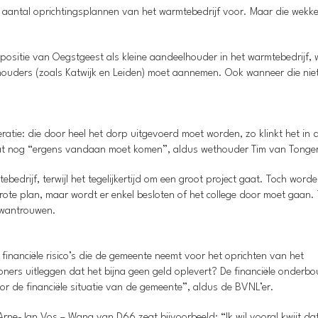
 aantal oprichtingsplannen van het warmtebedrijf voor. Maar die wekk
 positie van Oegstgeest als kleine aandeelhouder in het warmtebedrijf,
ouders (zoals Katwijk en Leiden) moet aannemen. Ook wanneer die niet
atie: die door heel het dorp uitgevoerd moet worden, zo klinkt het in 
d dat nog “ergens vandaan moet komen”, aldus wethouder Tim van Tonge
edrijf, terwijl het tegelijkertijd om een groot project gaat. Toch worde
ote plan, maar wordt er enkel besloten of het college door moet gaan.
n wantrouwen.
financiële risico’s die de gemeente neemt voor het oprichten van het
ners uitleggen dat het bijna geen geld oplevert? De financiële onderbo
or de financiële situatie van de gemeente”, aldus de BVNL’er.
rne-Jan Vos – Wang van D66 zegt bijvoorbeeld: “Ik wil vooral kwijt dat 