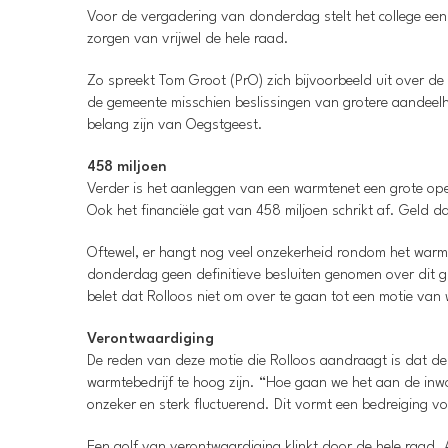
Voor de vergadering van donderdag stelt het college een
zorgen van vrijwel de hele raad.
Zo spreekt Tom Groot (PrO) zich bijvoorbeeld uit over de
de gemeente misschien beslissingen van grotere aandeelh
belang zijn van Oegstgeest.
458 miljoen
Verder is het aanleggen van een warmtenet een grote oper
Ook het financiële gat van 458 miljoen schrikt af. Gel
Oftewel, er hangt nog veel onzekerheid rondom het warmteb
donderdag geen definitieve besluiten genomen over dit gr
belet dat Rolloos niet om over te gaan tot een motie va
Verontwaardiging
De reden van deze motie die Rolloos aandraagt is dat de 
warmtebedrijf te hoog zijn. “Hoe gaan we het aan de inwo
onzeker en sterk fluctuerend. Dit vormt een bedreiging vo
Een golf van verontwaardiging klinkt door de hele raad. A