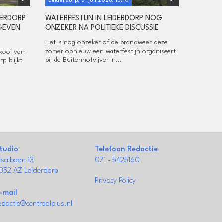
Leiderdorp, 31 juli 2026, 13:10
DERDORP
WATERFESTIJN IN LEIDERDORP NOG
EGEVEN
ONZEKER NA POLITIEKE DISCUSSIE
Het is nog onzeker of de brandweer deze
zomer opnieuw een waterfestijn organiseert
kooi van
bij de Buitenhofvijver in...
p blijkt
tudio
Telefoon Redactie
isalbaan 13
071 - 5425160
352 AZ Leiderdorp
Privacy Policy
-mail
edactie@centraalplus.nl