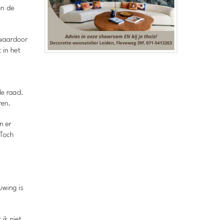
en de
 waardoor
 in het
de raad.
ren.
n er
 Toch
uwing is
ik niet