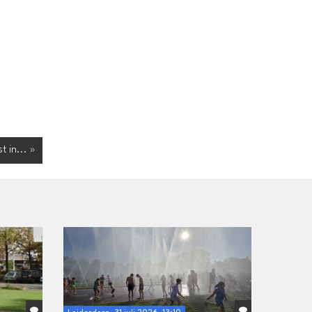
t in... »