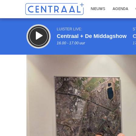
NIEUWS
AGENDA
LUISTER LIVE:
S
Centraal + De Middagshow
C
16.00 - 17.00 uur
17
Inklappen