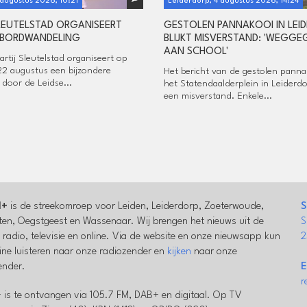
 augustus 2026, 10:21
Leiderdorp, 4 augustus 2026, 14:24
SLEUTELSTAD ORGANISEERT
GESTOLEN PANNAKOOI IN LEI
BORDWANDELING
BLIJKT MISVERSTAND: 'WEGG
AAN SCHOOL'
partij Sleutelstad organiseert op
22 augustus een bijzondere
Het bericht van de gestolen panna
 door de Leidse...
het Statendaalderplein in Leiderdor
een misverstand. Enkele...
l+
is de streekomroep voor Leiden, Leiderdorp, Zoeterwoude,
S
en, Oegstgeest en Wassenaar. Wij brengen het nieuws uit de
S
a radio, televisie en online. Via de website en onze nieuwsapp kun
2
line luisteren naar onze radiozender en
kijken
naar onze
zender.
E
r
 is te ontvangen via 105.7 FM, DAB+ en digitaal. Op TV