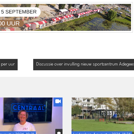
 per uur
Discussie over invulling nieuw sportcentrum Adegees