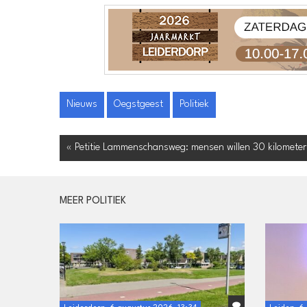
Nieuws
Oegstgeest
Politiek
« Petitie Lammenschansweg: mensen willen 30 kilometer
MEER POLITIEK