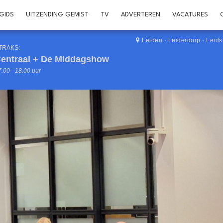
GIDS
UITZENDING GEMIST
TV
ADVERTEREN
VACATURES
Leiden
·
Leiderdorp
·
Leid
TRAKS:
entraal + De Middagshow
.00 - 18.00 uur