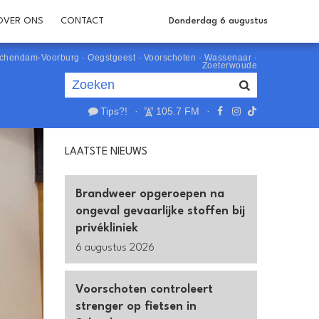
OVER ONS
CONTACT
Donderdag 6 augustus
schendam-Voorburg
·
Oegstgeest
·
Voorschoten
·
Wassenaar
·
Zoeterwoude
Tips?!
·
105.7 FM
·
Je luistert nu naar
uur 1 van 0
LAATSTE NIEUWS
«
Vorig uur
Volgend uur
»
Brandweer opgeroepen na
ongeval gevaarlijke stoffen bij
privékliniek
6 augustus 2026
Voorschoten controleert
strenger op fietsen in