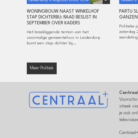
Leiderdorp, 6 augustus 2026, 13:34
Leiden, 6
WONINGBOUW NAAST WINKELHOF
PARTIJ 
STAP DICHTERBIJ: RAAD BESLIST IN
GANZEN
SEPTEMBER OVER KADERS
Politieke 
zaterdag 
Het braakliggende terrein van het
wandeling
voormalige gemeentehuis in Leiderdorp
komt een stap dichter bij...
Meer Politiek
Centraa
Voorschot
streek vi
je ook on
televisie
Centraal+