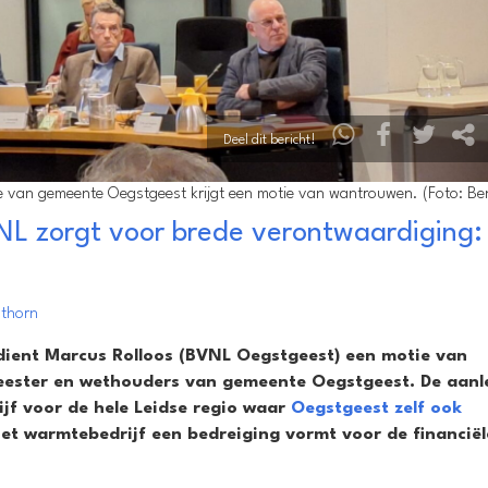
Deel dit bericht!
ge van gemeente Oegstgeest krijgt een motie van wantrouwen. (Foto: Be
L zorgt voor brede verontwaardiging:
mthorn
dient Marcus Rolloos (BVNL Oegstgeest) een motie van
eester en wethouders van gemeente Oegstgeest. De aanl
jf voor de hele Leidse regio waar
Oegstgeest zelf ook
 het warmtebedrijf een bedreiging vormt voor de financiël