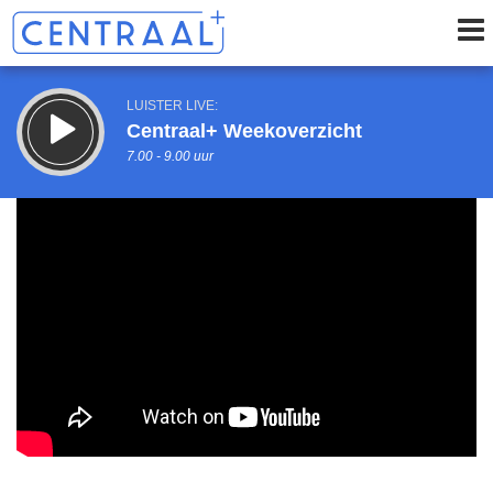
LUISTER LIVE:
Centraal+ Weekoverzicht
7.00 - 9.00 uur
STRAKS:
Centraal+ Johan
9.00 - 11.00 uur
uur 1 van 0
Vorig uur
Volgend uur
Inklappen