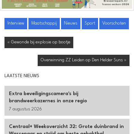
Interview
Maatschappij
Nieuws
Sport
Voorschoten
« Gewonde bij explosie op bootje
Overwinning ZZ Leiden op Den Helder Suns »
LAATSTE NIEUWS
Extra beveiligingscamera's bij
brandweerkazernes in onze regio
7 augustus 2026
Centraal+ Weekoverzicht 32: Grote duinbrand in
Wassenaar en strijd om beste gehaktbal