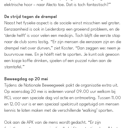
elektrische hoor – naar Alecto toe. Dat is toch fantastisch?”
De strijd tegen de drempel
Naast het fysieke aspect is de sociale winst misschien wel groter.
Eenzaamheid is ook in Leiderdorp een groeiend probleem, en de
‘derde helft’ is voor velen een medicijn. Toch blijft die eerste stap
naar de club soms lastig. “Er zijn mensen die eenzaam zijn en die
drempel niet over durven,” ziet Koster. “Dan zeggen we: neem je
buurvrouw mee. En je hóéft niet te sporten. Je kunt ook gewoon
een kopje koffie drinken, sjoelen of een puzzel ruilen aan de
stamtafel.”
Beweegdag op 20 mei
Tijdens de Nationale Beweegweek pakt de organisatie extra uit.
Op woensdag 20 mei is iedereen vanaf 09.00 uur welkom bij
RCL voor een speciale dag vol actie en ontmoeting. Tussen 11.00
en 12.00 uur is er een speciaal spelcircuit opgetuigd om mensen
kennis te laten maken met de verschillende ‘walking’ sporten.
Ook aan de APK van de mens wordt gedacht. “Er zijn