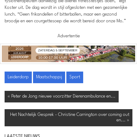
fysiotherapeuten aanwezig die allerlei fitnesstestjes doen,” legt
Koster uit. De dag wordt in stijl afgesloten met een gezamenlijke
lunch. “Geen frikandellen of bitterballen, maar een gezond
broodje en een courgettesoep die wordt bereid door onze Mo.”
Advertentie
Leiderdorp
Maatschappij
Sport
« Peter de Jong nieuwe voorzitter Dierenambulance en...
Het Nachtelijk Gesprek - Christine Carrington over coming out
en... »
LAATSTE NIEUWS