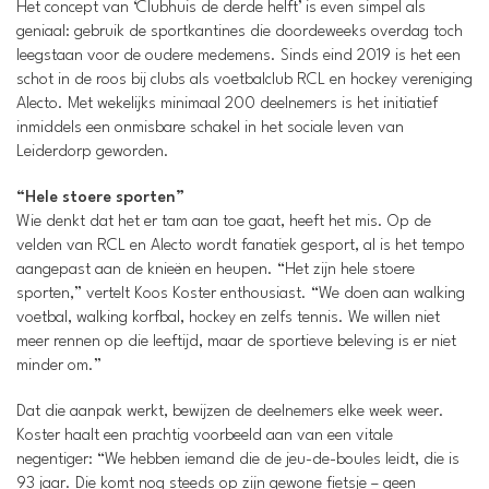
Het concept van ‘Clubhuis de derde helft’ is even simpel als
geniaal: gebruik de sportkantines die doordeweeks overdag toch
leegstaan voor de oudere medemens. Sinds eind 2019 is het een
schot in de roos bij clubs als voetbalclub RCL en hockey vereniging
Alecto. Met wekelijks minimaal 200 deelnemers is het initiatief
inmiddels een onmisbare schakel in het sociale leven van
Leiderdorp geworden.
“Hele stoere sporten”
Wie denkt dat het er tam aan toe gaat, heeft het mis. Op de
velden van RCL en Alecto wordt fanatiek gesport, al is het tempo
aangepast aan de knieën en heupen. “Het zijn hele stoere
sporten,” vertelt Koos Koster enthousiast. “We doen aan walking
voetbal, walking korfbal, hockey en zelfs tennis. We willen niet
meer rennen op die leeftijd, maar de sportieve beleving is er niet
minder om.”
Dat die aanpak werkt, bewijzen de deelnemers elke week weer.
Koster haalt een prachtig voorbeeld aan van een vitale
negentiger: “We hebben iemand die de jeu-de-boules leidt, die is
93 jaar. Die komt nog steeds op zijn gewone fietsje – geen