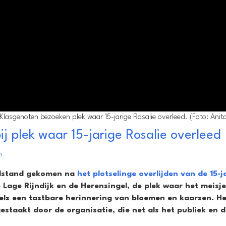
Klasgenoten bezoeken plek waar 15-jarige Rosalie overleed. (Foto: Anit
ij plek waar 15-jarige Rosalie overleed
n
tilstand gekomen na
het plotselinge overlijden van de 15-j
Lage Rijndijk en de Herensingel, de plek waar het meisje
els een tastbare herinnering van bloemen en kaarsen. He
staakt door de organisatie, die net als het publiek en d