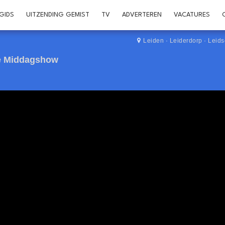
GIDS
UITZENDING GEMIST
TV
ADVERTEREN
VACATURES
Leiden
·
Leiderdorp
·
Leid
De Middagshow