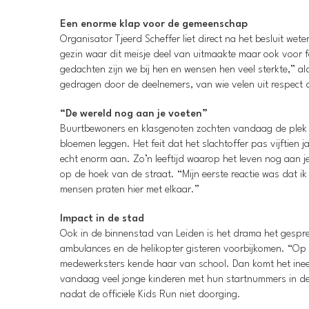
Een enorme klap voor de gemeenschap
Organisator Tjeerd Scheffer liet direct na het besluit wet
gezin waar dit meisje deel van uitmaakte maar ook voor fa
gedachten zijn we bij hen en wensen hen veel sterkte,” a
gedragen door de deelnemers, van wie velen uit respect d
“De wereld nog aan je voeten”
Buurtbewoners en klasgenoten zochten vandaag de plek v
bloemen leggen. Het feit dat het slachtoffer pas vijftien 
echt enorm aan. Zo’n leeftijd waarop het leven nog aan j
op de hoek van de straat. “Mijn eerste reactie was dat ik
mensen praten hier met elkaar.”
Impact in de stad
Ook in de binnenstad van Leiden is het drama het gesprek
ambulances en de helikopter gisteren voorbijkomen. “Op
medewerksters kende haar van school. Dan komt het ineens
vandaag veel jonge kinderen met hun startnummers in de
nadat de officiële Kids Run niet doorging.