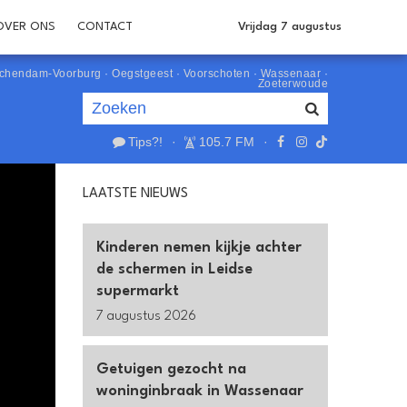
OVER ONS
CONTACT
Vrijdag 7 augustus
schendam-Voorburg
·
Oegstgeest
·
Voorschoten
·
Wassenaar
·
Zoeterwoude
Tips?!
·
105.7 FM
·
Je luistert nu naar
uur 1 van 0
LAATSTE NIEUWS
«
Vorig uur
Volgend uur
»
Kinderen nemen kijkje achter
de schermen in Leidse
supermarkt
7 augustus 2026
Getuigen gezocht na
woninginbraak in Wassenaar