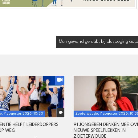
Man gewond geraakt bij bluspoging aut
p, 7 augustus 2026, 10:50
Zoeterwoude, 7 augustus 2026, 10:3
ENTIE HELPT LEIDERDORPERS
91 JONGEREN DENKEN MEE OV
OP WEG
NIEUWE SPEELPLEKKEN IN
ZOETERWOUDE