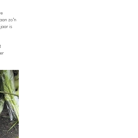
ve
 aan zo’n
jaar is
t
er