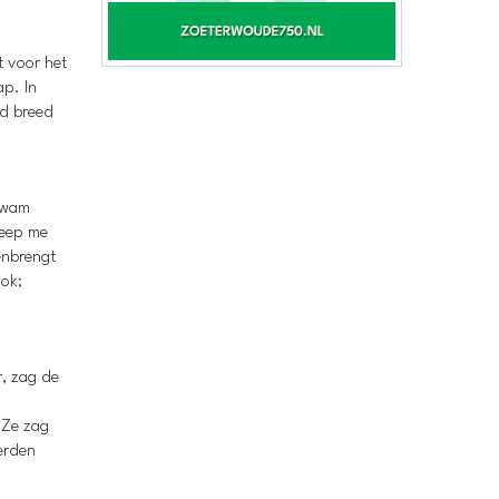
t voor het
ap. In
rd breed
 kwam
greep me
enbrengt
ook;
r, zag de
 Ze zag
erden