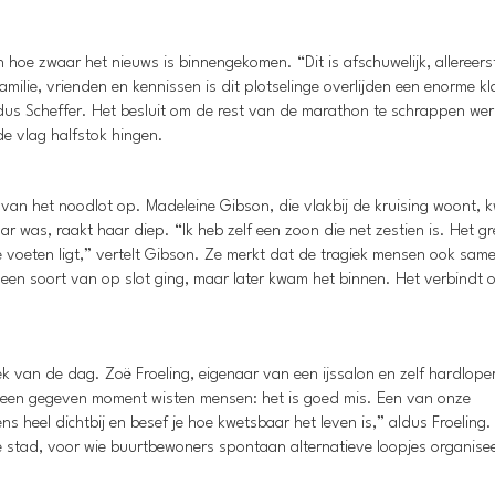
en hoe zwaar het nieuws is binnengekomen. “Dit is afschuwelijk, allereers
milie, vrienden en kennissen is dit plotselinge overlijden een enorme kl
ldus Scheffer. Het besluit om de rest van de marathon te schrappen we
e vlag halfstok hingen.
an het noodlot op. Madeleine Gibson, die vlakbij de kruising woont,
jaar was, raakt haar diep. “Ik heb zelf een zoon die net zestien is. Het 
e voeten ligt,” vertelt Gibson. Ze merkt dat de tragiek mensen ook sam
 een soort van op slot ging, maar later kwam het binnen. Het verbindt 
 van de dag. Zoë Froeling, eigenaar van een ijssalon en zelf hardlope
 een gegeven moment wisten mensen: het is goed mis. Een van onze
 heel dichtbij en besef je hoe kwetsbaar het leven is,” aldus Froeling.
 stad, voor wie buurtbewoners spontaan alternatieve loopjes organise