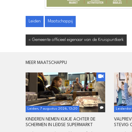
Leiden
Maatschappij
« Gemeente officieel eigenaar van de Kruispuntkerk
MEER MAATSCHAPPIJ
Leiden, 7 augustus 2026, 13:20
Leiderdor
KINDEREN NEMEN KIJKJE ACHTER DE
VALPREV
SCHERMEN IN LEIDSE SUPERMARKT
STEVIG 