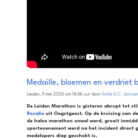
Medaille, bloemen en verdriet b
Leiden, 11 mei 2026 om 14:46 uur door
Anita A.C. Jansse
De Leiden Marathon is gisteren abrupt tot s
Rosalie
uit Oegstgeest. Op de kruising van de 
de halve marathon onwel werd, groeit inmidd
sportevenement werd na het incident direct ge
medelopers diep geschokt is.