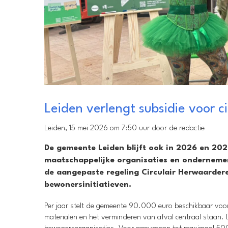
Leiden verlengt subsidie voor ci
Leiden, 15 mei 2026 om 7:50 uur door de redactie
De gemeente Leiden blijft ook in 2026 en 2027
maatschappelijke organisaties en ondernemer
de aangepaste regeling Circulair Herwaardere
bewonersinitiatieven.
Per jaar stelt de gemeente 90.000 euro beschikbaar voor 
materialen en het verminderen van afval centraal staan. 