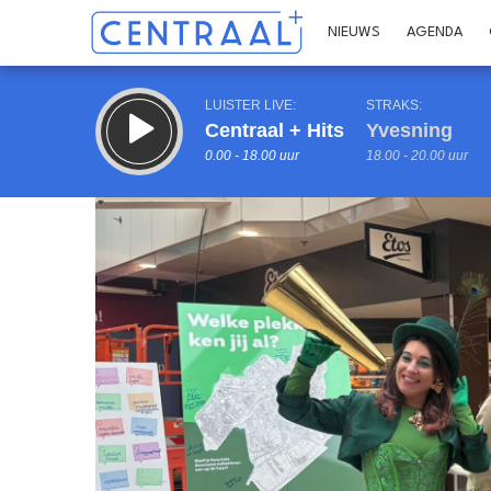
NIEUWS
AGENDA
LUISTER LIVE:
STRAKS:
Centraal + Hits
Yvesning
0.00 - 18.00 uur
18.00 - 20.00 uur
Inklappen