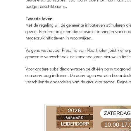
bewonersorganisaties. Voor aanvragen tot maximaal 500 
budget beschikbaar is.
Tweede leven
Met de regeling wil de gemeente initiatieven stimuleren 
geven. Eerdere projecten die subsidie ontvingen varieerde
hergebruikinitiatieven in woonwijken.
Volgens wethouder Prescillia van Noort laten juist klein
gemeente verwacht ook de komende jaren nieuwe initiatie
Voor grotere subsidieaanvragen geldt één aanvraagronde
een aanvraag indienen. De aanvragen worden beoordeeld 
verschillende onderdelen van de circulaire sector. Klein