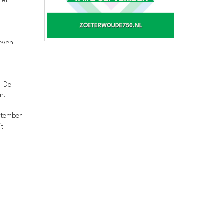
het
leven
. De
n.
ptember
it
.