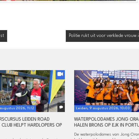
st
Politie rukt uit voor verklede vrouw i
augustus 2026, 11:12
Leiden, 9 augustus 2026, 10:03
RSCURSUS LEIDEN ROAD
WATERPOLODAMES JONG ORA
 CLUB HELPT HARDLOPERS OP
HALEN BRONS OP EJK IN PORT
De waterpolodames van Jong Ora