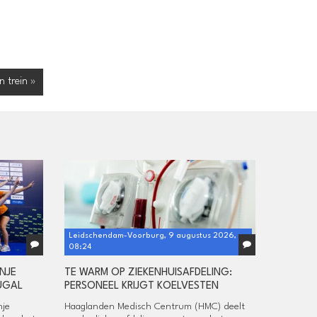
n trein »
Leidschendam-Voorburg, 9 augustus 2026,
08:24
NJE
TE WARM OP ZIEKENHUISAFDELING:
UGAL
PERSONEEL KRIJGT KOELVESTEN
nje
Haaglanden Medisch Centrum (HMC) deelt