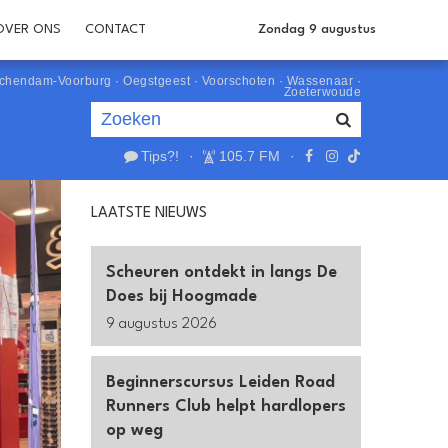
OVER ONS
CONTACT
Zondag 9 augustus
schendam-Voorburg
·
Oegstgeest
·
Voorschoten
·
Wassenaar
·
Zoeterwoude
Tips?!
·
105.7 FM
·
Je luistert nu naar
uur 1 van 0
LAATSTE NIEUWS
«
Vorig uur
Volgend uur
»
Scheuren ontdekt in langs De
Does bij Hoogmade
9 augustus 2026
Beginnerscursus Leiden Road
Runners Club helpt hardlopers
op weg