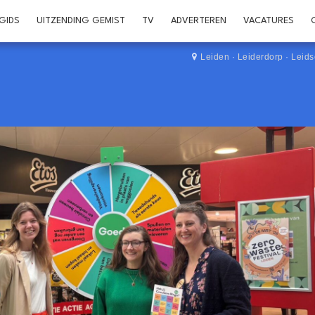
GIDS
UITZENDING GEMIST
TV
ADVERTEREN
VACATURES
Leiden
·
Leiderdorp
·
Leid