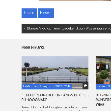
Leiden
Nieuws
« Blauwe Vlag opnieuw toegekend aan Wassenaarse ku
MEER NIEUWS
Leiderdorp, 9 augustus 2026, 12:14
Leiden, 9 
SCHEUREN ONTDEKT IN LANGS DE DOES
BEGINNE
BIJ HOOGMADE
RUNNERS
WEG
Twee dijken in het Hoogheemraadschap van