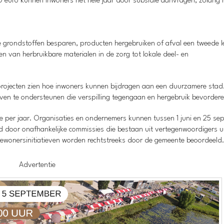
euro kunnen inwoners het hele jaar door subsidie aanvragen, zolang 
die grondstoffen besparen, producten hergebruiken of afval een tweede 
n van herbruikbare materialen in de zorg tot lokale deel- en
e projecten zien hoe inwoners kunnen bijdragen aan een duurzamere stad
ven te ondersteunen die verspilling tegengaan en hergebruik bevordere
 per jaar. Organisaties en ondernemers kunnen tussen 1 juni en 25 se
door onafhankelijke commissies die bestaan uit vertegenwoordigers u
e bewonersinitiatieven worden rechtstreeks door de gemeente beoordeeld
Advertentie