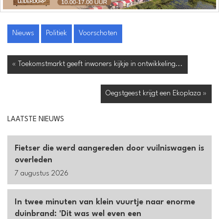
Nieuws
Politiek
Voorschoten
« Toekomstmarkt geeft inwoners kijkje in ontwikkeling...
Oegstgeest krijgt een Ekoplaza »
LAATSTE NIEUWS
Fietser die werd aangereden door vuilniswagen is
overleden
7 augustus 2026
In twee minuten van klein vuurtje naar enorme
duinbrand: 'Dit was wel even een