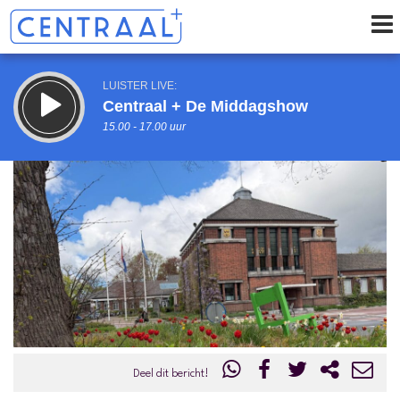
LUISTER LIVE:
Centraal + De Middagshow
15.00 - 17.00 uur
STRAKS:
Centraal+ VrijMiBo
17.00 - 19.00 uur
uur 1 van 0
Vorig uur
Volgend uur
Inklappen
Deel dit bericht!