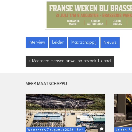
Interview
Leiden
Maatschappij
Nieuws
« Meerdere mensen onwel na bezoek Tikibad
MEER MAATSCHAPPIJ
Wassenaar, 7 augustus 2026, 15:44
Leiden, 7