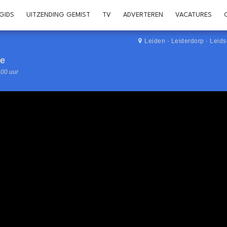
GIDS
UITZENDING GEMIST
TV
ADVERTEREN
VACATURES
Leiden
·
Leiderdorp
·
Leid
pe
.00 uur