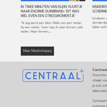
IN TWEE MINUTEN VAN KLEIN VUURTJE
KINDERE
NAAR ENORME DUINBRAND: 'DIT WAS
SCHERME
WEL EVEN EEN STRESSMOMENTJE'
Kinderen 
donderdag
"Ik zag eerst een klein fikkie van een meter
kijken ac
bij een meter. Toen riep ik naar binnen: pak
water. Maar binnen...
Meer Maatschappij
Centraa
Voorschot
streek vi
je ook on
televisie
Centraal+
ontvang j