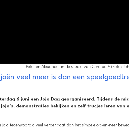
Peter en Alexander in de studio van Centraal+ (Foto: Joh
jojoën veel meer is dan een speelgoedtr
terdag 6 juni een Jojo Dag georganiseerd. Tijdens de mi
jo’s, demonstraties bekijken en zelf trucjes leren van 
 de jojo tegenwoordig veel verder gaat dan het simpele op-en-neer bewe