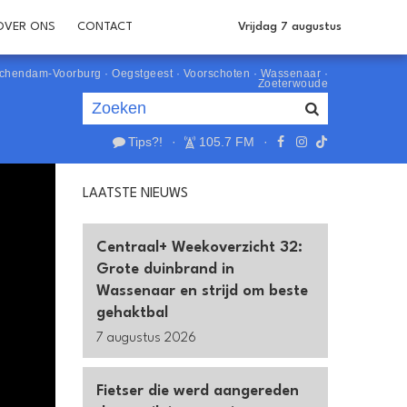
OVER ONS
CONTACT
Vrijdag 7 augustus
schendam-Voorburg
·
Oegstgeest
·
Voorschoten
·
Wassenaar
·
Zoeterwoude
Tips?!
·
105.7 FM
·
Je luistert nu naar
uur 1 van 0
LAATSTE NIEUWS
«
Vorig uur
Volgend uur
»
Centraal+ Weekoverzicht 32:
Grote duinbrand in
Wassenaar en strijd om beste
gehaktbal
7 augustus 2026
Fietser die werd aangereden