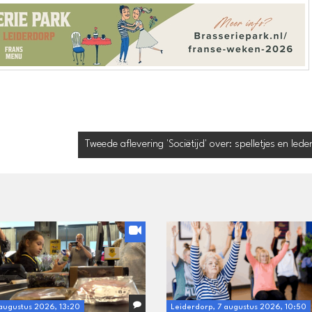
Tweede aflevering 'Sociëtijd' over: spelletjes en leden
 augustus 2026, 13:20
Leiderdorp, 7 augustus 2026, 10:50