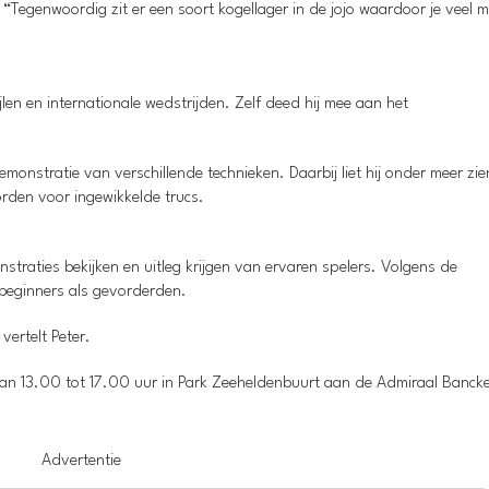
. “Tegenwoordig zit er een soort kogellager in de jojo waardoor je veel m
jlen en internationale wedstrijden. Zelf deed hij mee aan het
monstratie van verschillende technieken. Daarbij liet hij onder meer zi
orden voor ingewikkelde trucs.
straties bekijken en uitleg krijgen van ervaren spelers. Volgens de
 beginners als gevorderden.
ertelt Peter.
an 13.00 tot 17.00 uur in Park Zeeheldenbuurt aan de Admiraal Bancke
Advertentie