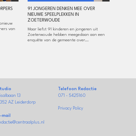
ORPERS
91 JONGEREN DENKEN MEE OVER
NIEUWE SPEELPLEKKEN IN
ZOETERWOUDE
opnieuw
ners van
Maar liefst 91 kinderen en jongeren uit
Zoeterwoude hebben meegedaan aan een
enquête van de gemeente over...
tudio
Telefoon Redactie
isalbaan 13
071 - 5425160
352 AZ Leiderdorp
Privacy Policy
-mail
edactie@centraalplus.nl