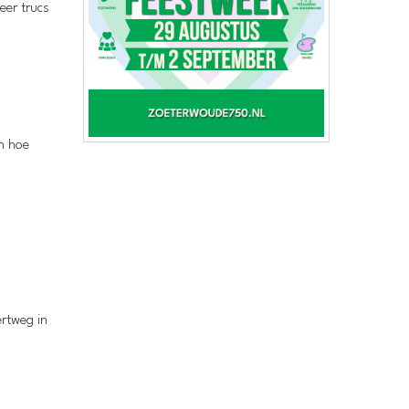
eer trucs
en hoe
rtweg in