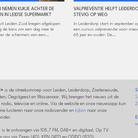
N NEMEN KIJKJE ACHTER DE
VALPREVENTIE HELPT LEIDERD
N IN LEIDSE SUPERMARKT
STEVIG OP WEG
uit Leiden Zuid kregen afgelopen
In Leiderdorp start in september 
 de kans om een dag mee te
een cursus valpreventie voor inwo
hter de schermen van een...
65 jaar en ouder. De...
l+
is de streekomroep voor Leiden, Leiderdorp, Zoeterwoude,
S
en, Oegstgeest en Wassenaar. Wij brengen het nieuws uit de
S
a radio, televisie en online. Via de website en onze nieuwsapp kun
2
line luisteren naar onze radiozender en
kijken
naar onze
zender.
E
r
 is te ontvangen via 105.7 FM, DAB+ en digitaal. Op TV
e ons via Ziggo (40), KPN (1412) en ODIDO (820).