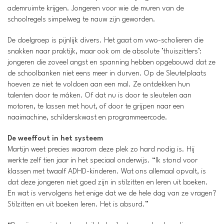
ademruimte krijgen. Jongeren voor wie de muren van de
schoolregels simpelweg te nauw zijn geworden.
De doelgroep is pijnlijk divers. Het gaat om vwo-scholieren die
snakken naar praktijk, maar ook om de absolute ’thuiszitters’:
jongeren die zoveel angst en spanning hebben opgebouwd dat ze
de schoolbanken niet eens meer in durven. Op de Sleutelplaats
hoeven ze niet te voldoen aan een mal. Ze ontdekken hun
talenten door te máken. Of dat nu is door te sleutelen aan
motoren, te lassen met hout, of door te grijpen naar een
naaimachine, schilderskwast en programmeercode.
De weeffout in het systeem
Martijn weet precies waarom deze plek zo hard nodig is. Hij
werkte zelf tien jaar in het speciaal onderwijs. “Ik stond voor
klassen met twaalf ADHD-kinderen. Wat ons allemaal opvalt, is
dat deze jongeren niet goed zijn in stilzitten en leren uit boeken.
En wat is vervolgens het enige dat we de hele dag van ze vragen?
Stilzitten en uit boeken leren. Het is absurd.”