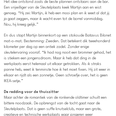
Het idee ontstond zoals de beste plannen ontstaan: aan de bar.
Een vrijwilliger van de Sleutelplaats keek Martijn aan en wist
genoeg. “Hij zei: Martijn, ik heb een mooi plan en ik weet al dat jij
ja gaat zeggen, maar ik wacht even tot de borrel vanmiddag.
Nou, hij kreeg gelijk.”
En dus stapt Martijn binnenkort op een stokoude Batavus Bilonet
mat-o-mat. Bestemming: Zweden. Dat betekent dik tweehonderd
kilometer per dag op een antiek zadel. Zonder enige
sleutelervaring vooraf. “Ik had nog nooit een brommer gehad, het
is stiekem een jongensdroom. Maar ik heb dat ding in de
werkplaats eerst helemaal uit elkaar getrokken. Als ik straks
panne heb, weet ik tenminste hoe ik het moet fixen. Hij zit weer in
elkaar en rijdt als een zonnetje. Geen schroefje over, het is geen
IKEA-setje.”
De redding voor de thuiszitter
Maar achter de romantiek van de ronkende oldtimer schuilt een
bittere noodzaak. De opbrengst van de tocht gaat naar de
Sleutelplaats. Dat is geen suffe knutselclub, maar een grote,
creatieve en technische werkplaats waar jongeren weer