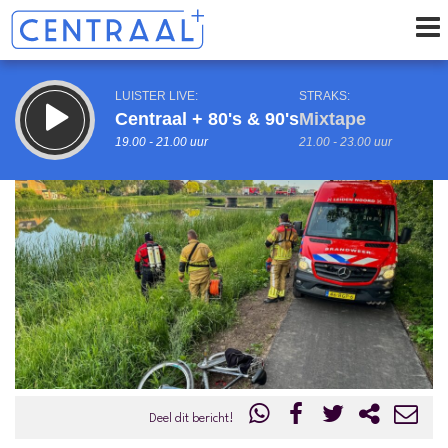
LUISTER LIVE:
STRAKS:
Centraal + 80's & 90's
Mixtape
19.00 - 21.00 uur
21.00 - 23.00 uur
uur 1 van 0
Vorig uur
Volgend uur
Inklappen
Deel dit bericht!