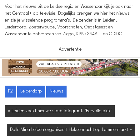
Voor het nieuws uit de Leidse regio en Wassenaar kijk je ook naar
het Centraal+ op televisie. Dagelijks brengen we hier het nieuws
en zie je wisselende programma’s. De zender is in Leiden,
Leiderdorp, Zoeterwoude, Voorschoten, Oegstgeest en
Wassenaar te ontvangen via Ziggo, KPN/XS4ALL en ODIDO.
Advertentie
112
Leiderdorp
Nieuws
« Leiden zoekt nieuwe stadsfotograaf. 'Eervolle plek'
Dolle Mina Leiden organiseert Heksennacht op Lammermarkt »