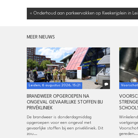
« Onderhoud aan parkeervakken op Kwekerijplein in Le
MEER NIEUWS
Leiden, 6 augustus 2026, 15:21
Voorschot
BRANDWEER OPGEROEPEN NA
VOORSC
ONGEVAL GEVAARLIJKE STOFFEN BIJ
STRENGE
PRIVÉKLINIEK
SCHOOL
De brandweer is donderdagmiddag
Winkelend
opgeroepen voor een ongeval met
voetgange
gevaarlijke stoffen bij een privékliniek. Dit
Voorschot
zou...
gereden...