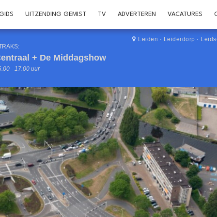
GIDS
UITZENDING GEMIST
TV
ADVERTEREN
VACATURES
Leiden
·
Leiderdorp
·
Leid
TRAKS:
entraal + De Middagshow
.00 - 17.00 uur