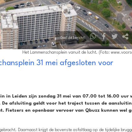
Deel dit bericht!
Het Lammenschansplein vanuit de lucht. (Foto: www.voors
nsplein 31 mei afgesloten voor
 in Leiden zijn zondag 31 mei van 07.00 tot 16.00 uur
e afsluiting geldt voor het traject tussen de aansluiti
at. Fietsers en openbaar vervoer van Qbuzz kunnen wel g
bracht. Daarnaast krijgt de bovenste asfaltlaag op de tijdelijke brug