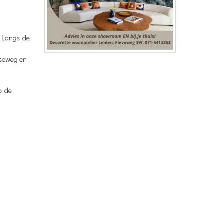
. Langs de
tseweg en
p de