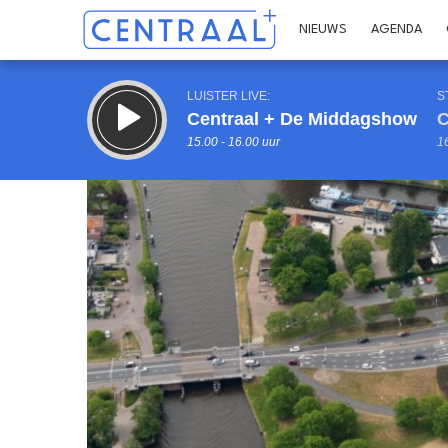
NIEUWS
AGENDA
LUISTER LIVE:
S
Centraal + De Middagshow
C
15.00 - 16.00 uur
16
Inklappen