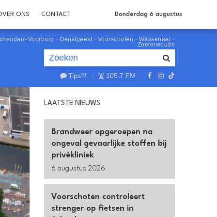
OVER ONS
CONTACT
Donderdag 6 augustus
schendam-Voorburg
·
Oegstgeest
·
Voorschoten
·
Wassenaar
·
Zoeterwoude
Tips?!
·
105.7 FM
·
Je luistert nu naar
uur 1 van 0
LAATSTE NIEUWS
«
Vorig uur
Volgend uur
»
Brandweer opgeroepen na
ongeval gevaarlijke stoffen bij
privékliniek
6 augustus 2026
Voorschoten controleert
strenger op fietsen in