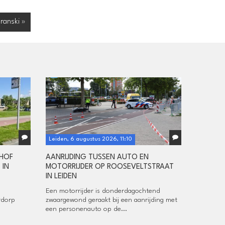
ranski »
Leiden, 6 augustus 2026, 11:10
HOF
AANRIJDING TUSSEN AUTO EN
 IN
MOTORRIJDER OP ROOSEVELTSTRAAT
IN LEIDEN
Een motorrijder is donderdagochtend
rdorp
zwaargewond geraakt bij een aanrijding met
een personenauto op de...