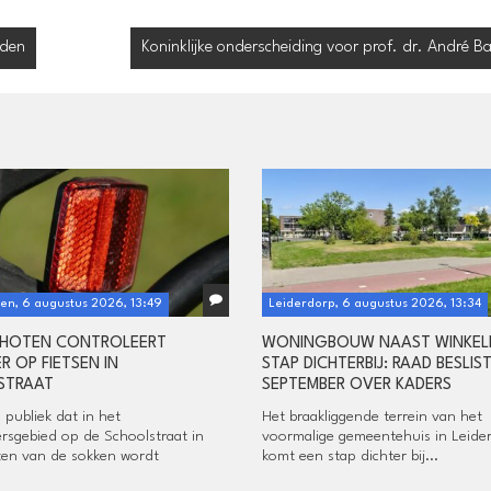
iden
Koninklijke onderscheiding voor prof. dr. André Ba
en, 6 augustus 2026, 13:49
Leiderdorp, 6 augustus 2026, 13:34
HOTEN CONTROLEERT
WONINGBOUW NAAST WINKEL
R OP FIETSEN IN
STAP DICHTERBIJ: RAAD BESLIST
STRAAT
SEPTEMBER OVER KADERS
 publiek dat in het
Het braakliggende terrein van het
rsgebied op de Schoolstraat in
voormalige gemeentehuis in Leide
en van de sokken wordt
komt een stap dichter bij...